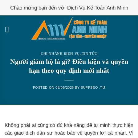
Skip
Chào mừng bạn đến với Dịch Vụ Kế Toán Anh Minh
to
content
CHI NHÁNH DỊCH VỤ
,
TIN TỨC
Người giám hộ là gì? Điều kiện và quyền
hạn theo quy định mới nhất
POSTED ON
08/05/2026
BY
BUFFSEO .TU
Không phải ai cũng có đủ khả năng để tự mình thực hiện
các giao dịch dân sự hoặc bảo vệ quyền lợi cá nhân. Vì