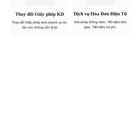
Dịch vụ Hóa Đơn Điện Tử
Thay đổi Giấy phép KD
Giải pháp thông minh. Tiết kiệm thời
Thay đổi Giấy phép kinh doanh uy tín,
gian. Tiết kiệm chi phí.
tận nơi, không cần đi lại
Đăng ký nhận báo giá
các dịch 
Tên của bạn
Số Điện Thoại
Dịch vụ cần hỗ trợ:
Kế toán trọn gói
Dịch vụ quyết toán thuế
Dịch vụ báo cáo tài chính
Dịch vụ báo cáo thuế hàng tháng