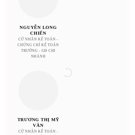
NGUYỄN LONG
CHIẾN
C
CỬ NHÂN KẾ TOÁN -
TOÁ
CHỨNG CHỈ KẾ TOÁN
TRƯỞNG - GĐ CHI
NHÁNH
Đ
C
TRƯƠNG THỊ MỸ
TOÁ
VÂN
CỬ NHÂN KẾ TOÁN -