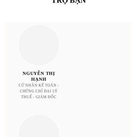
TRỢ BẠN
NGUYỄN THỊ
LÊ
HẠNH
C
CỬ NHÂN KẾ TOÁN -
T
CHỨNG CHỈ ĐẠI LÝ
NHÓ
THUẾ - GIÁM ĐỐC