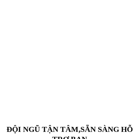
NHÂN VIÊN GI
KINH NGHIỆM
Đội ngũ nhân viên 
DỊCH VỤ HỖ TRỢ
chuyên môn cao, t
24/7
tâm. Đem đến ch
Chúng tôi luôn sẵn
khách hàng trãi ngh
sàng phục vụ khách
dịch vụ hoàn hảo
hàng một cách chuyên
nghiệp. Đem đến sự
an tâm cho khách
hàng.
ĐỘI NGŨ TẬN TÂM,SẴN SÀNG HỖ