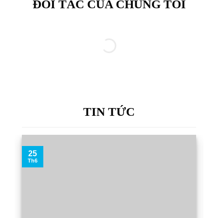
ĐỐI TÁC CỦA CHÚNG TÔI
TIN TỨC
25
Th6