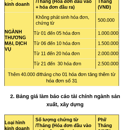
/Tháng (Hóa đơn đầu vào
Tháng
kinh doanh
+ hóa đơn đầu ra)
(VNĐ)
Không phát sinh hóa đơn,
500.000
chứng từ
NGÀNH
Từ 01 đến 05 hóa đơn
1.000.000
THƯƠNG
MẠI, DỊCH
Từ 06 đến 10 hóa đơn
1.500.000
VỤ
Từ 11 đến 20 hóa đơn
2.000.000
Từ 21 đến 30 hóa đơn
2.500.000
cho 01 hóa đơn tăng thêm
từ
Thêm 40.000 đ/tháng
hóa đơn số 31
2. Bảng
giá làm báo cáo tài chính
ngành sản
xuất, xây dựng
Số lượng chứng từ
Phí/
Loại hình
/Tháng (Hóa đơn đầu vào
Tháng
kinh doanh