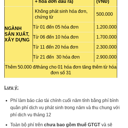
+ hóa đơn đầu ra)
(VNĐ)
Không phát sinh hóa đơn,
500.000
chứng từ
Từ 01 đến 05 hóa đơn
1.200.000
NGÀNH
SẢN XUẤT,
Từ 06 đến 10 hóa đơn
1.700.000
XÂY DỰNG
Từ 11 đến 20 hóa đơn
2.300.000
Từ 21 đến 30 hóa đơn
2.900.000
Thêm 50.000 đ/tháng cho 01 hóa đơn tăng thêm
từ hóa
đơn số 31
Lưu ý:
Phí làm báo cáo tài chính cuối năm tính bằng phí bình
quân phí dịch vụ phát sinh trong năm và thu chung với
phí dịch vụ tháng 12
Toàn bộ phí trên
chưa bao gồm thuế GTGT
và sẽ