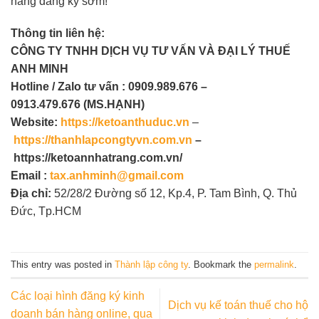
hàng đăng ký sớm!
Thông tin liên hệ:
CÔNG TY TNHH DỊCH VỤ TƯ VẤN VÀ
ĐẠI LÝ THUẾ
ANH MINH
Hotline / Zalo tư vấn :
0909.989.676 –
0913.479.676
(MS.HẠNH)
Website:
https://ketoanthuduc.vn
–
https://thanhlapcongtyvn.com.vn
–
https://ketoannhatrang.com.vn/
Email :
tax.anhminh@gmail.com
Địa chỉ:
52/28/2 Đường số 12, Kp.4, P. Tam Bình, Q. Thủ
Đức, Tp.HCM
This entry was posted in
Thành lập công ty
. Bookmark the
permalink
.
Các loại hình đăng ký kinh
Dịch vụ kế toán thuế cho hộ
doanh bán hàng online, qua