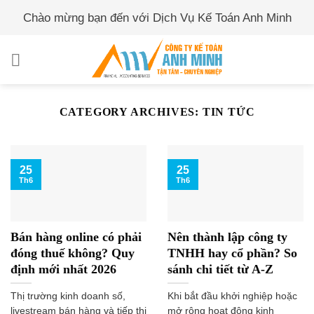
Skip
Chào mừng bạn đến với Dịch Vụ Kế Toán Anh Minh
to
content
CATEGORY ARCHIVES:
TIN TỨC
25
25
Th6
Th6
Bán hàng online có phải
Nên thành lập công ty
đóng thuế không? Quy
TNHH hay cổ phần? So
định mới nhất 2026
sánh chi tiết từ A-Z
Thị trường kinh doanh số,
Khi bắt đầu khởi nghiệp hoặc
livestream bán hàng và tiếp thị
mở rộng hoạt động kinh