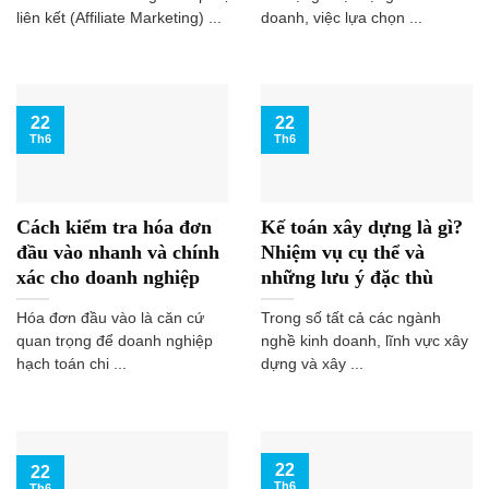
liên kết (Affiliate Marketing) ...
doanh, việc lựa chọn ...
22
22
Th6
Th6
Cách kiểm tra hóa đơn
Kế toán xây dựng là gì?
đầu vào nhanh và chính
Nhiệm vụ cụ thể và
xác cho doanh nghiệp
những lưu ý đặc thù
Hóa đơn đầu vào là căn cứ
Trong số tất cả các ngành
quan trọng để doanh nghiệp
nghề kinh doanh, lĩnh vực xây
hạch toán chi ...
dựng và xây ...
22
22
Th6
Th6