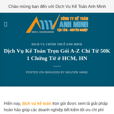
Skip
Chào mừng bạn đến với Dịch Vụ Kế Toán Anh Minh
to
content
DỊCH VỤ CHÍNH THUẾ ANH MINH
Dịch Vụ Kế Toán Trọn Gói A-Z Chỉ Từ 50K
1 Chứng Từ ở HCM, HN
POSTED ON
09/04/2026
BY
NGUYEN HANG
Hiện nay,
dịch vụ kế toán
trọn gói được xem là giải pháp
hoàn hảo giúp các doanh nghiệp tiết kiệm tối ưu chi phí