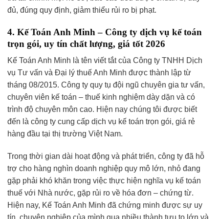
đủ, đúng quy định, giảm thiểu rủi ro bị phạt.
4. Kế Toán Anh Minh – Công ty dịch vụ kế toán
trọn gói, uy tín chất lượng,
giá tốt 2026
Kế Toán Anh Minh là tên viết tắt của Công ty TNHH Dịch
vụ Tư vấn và Đại lý thuế Anh Minh được thành lập từ
tháng 08/2015. Công ty quy tụ đội ngũ chuyên gia tư vấn,
chuyên viên kế toán – thuế kinh nghiệm dày dặn và có
trình độ chuyên môn cao. Hiện nay chúng tôi được biết
đến là công ty cung cấp dịch vụ kế toán trọn gói, giá rẻ
hàng đầu tại thị trường Việt Nam.
Trong thời gian dài hoạt động và phát triển, công ty đã hỗ
trợ cho hàng nghìn doanh nghiệp quy mô lớn, nhỏ đang
gặp phải khó khăn trong việc thực hiện nghĩa vụ kế toán
thuế với Nhà nước, gặp rủi ro về hóa đơn – chứng từ.
Hiện nay, Kế Toán Anh Minh đã chứng minh được sự uy
tín, chuyên nghiệp của mình qua nhiều thành tựu to lớn và