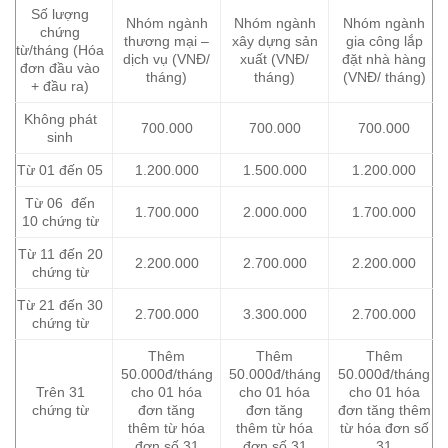
Số lượng
Nhóm ngành
Nhóm ngành
Nhóm ngành
chứng
thương mại –
xây dựng sản
gia công lắp
từ/tháng (Hóa
dịch vụ (VNĐ/
xuất (VNĐ/
đặt nhà hàng
đơn đầu vào
tháng)
tháng)
(VNĐ/ tháng)
+ đầu ra)
Không phát
700.000
700.000
700.000
sinh
Từ 01 đến 05
1.200.000
1.500.000
1.200.000
Từ 06 đến
1.700.000
2.000.000
1.700.000
10 chứng từ
Từ 11 đến 20
2.200.000
2.700.000
2.200.000
chứng từ
Từ 21 đến 30
2.700.000
3.300.000
2.700.000
chứng từ
Thêm
Thêm
Thêm
50.000đ/tháng
50.000đ/tháng
50.000đ/tháng
Trên 31
cho 01 hóa
cho 01 hóa
cho 01 hóa
chứng từ
đơn tăng
đơn tăng
đơn tăng thêm
thêm từ hóa
thêm từ hóa
từ hóa đơn số
đơn số 31
đơn số 31
31