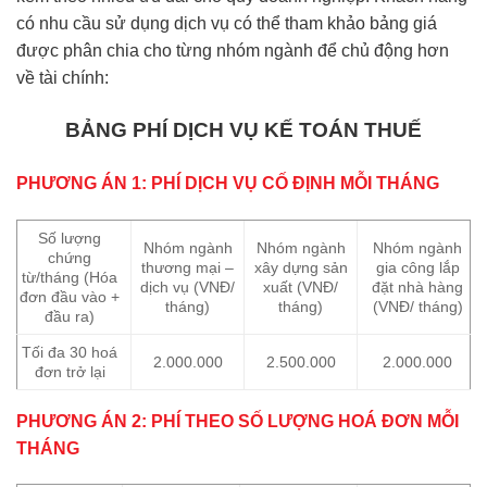
có nhu cầu sử dụng dịch vụ có thể tham khảo bảng giá
được phân chia cho từng nhóm ngành để chủ động hơn
về tài chính:
BẢNG PHÍ DỊCH VỤ KẾ TOÁN THUẾ
PHƯƠNG ÁN 1: PHÍ DỊCH VỤ CỐ ĐỊNH MỖI THÁNG
Số lượng
Nhóm ngành
Nhóm ngành
Nhóm ngành
chứng
thương mại –
xây dựng sản
gia công lắp
từ/tháng (Hóa
dịch vụ (VNĐ/
xuất (VNĐ/
đặt nhà hàng
đơn đầu vào +
tháng)
tháng)
(VNĐ/ tháng)
đầu ra)
Tối đa 30 hoá
2.000.000
2.500.000
2.000.000
đơn trở lại
PHƯƠNG ÁN 2: PHÍ THEO SỐ LƯỢNG HOÁ ĐƠN MỖI
THÁNG