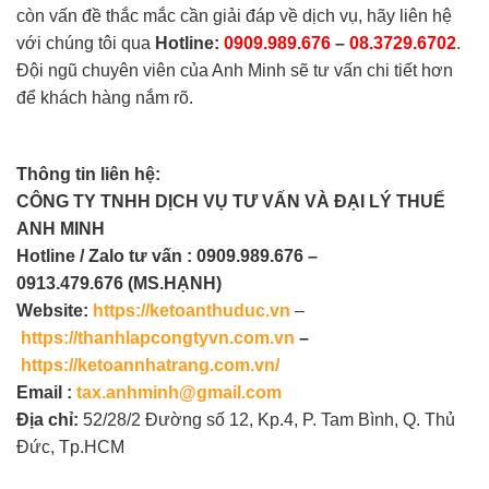
còn vấn đề thắc mắc cần giải đáp về dịch vụ, hãy liên hệ
với chúng tôi qua
Hotline:
0909.989.676
–
08.3729.6702
.
Đội ngũ chuyên viên của Anh Minh sẽ tư vấn chi tiết hơn
để khách hàng nắm rõ.
Thông tin liên hệ:
CÔNG TY TNHH DỊCH VỤ TƯ VẤN VÀ
ĐẠI LÝ THUẾ
ANH MINH
Hotline / Zalo tư vấn :
0909.989.676 –
0913.479.676
(MS.HẠNH)
Website:
https://ketoanthuduc.vn
–
https://thanhlapcongtyvn.com.vn
–
https://ketoannhatrang.com.vn/
Email :
tax.anhminh@gmail.com
Địa chỉ:
52/28/2 Đường số 12, Kp.4, P. Tam Bình, Q. Thủ
Đức, Tp.HCM