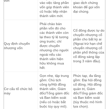
vốn
vào việc tăng phần
giao dịch chứng
vốn góp thành viên
khoán để gọi vốn
cũ hoặc tiếp nhận
đại chúng.
thành viên mới.
Phải chào bán
phần vốn đó cho
Cổ đông được tự do
các thành viên còn
chuyển nhượng cổ
lại theo tỷ lệ tương
phần cho bất kỳ ai
ứng trước; chỉ
Quy định chuyển
(Ngoại trừ hạn chế
được chuyển
nhượng vốn
chuyển nhượng cổ
nhượng cho người
phần phổ thông của
ngoài nếu các
cổ đông sáng lập
thành viên hiện
trong 3 năm đầu).
hữu không mua
hết.
Gọn nhẹ, tập trung
Phức tạp, đa tầng
gồm: Chủ tịch
gồm: Đại hội đồng
công ty/Hội đồng
cổ đông, Hội đồng
Cơ cấu tổ chức bộ
thành viên, Giám
quản trị, Giám
máy
đốc/Tổng giám đốc
đốc/Tổng giám đốc
và Ban kiểm soát
và Ban kiểm soát
(nếu có hoặc bắt
(tùy thuộc mô hình
buộc tùy quy mô).
lựa chọn).