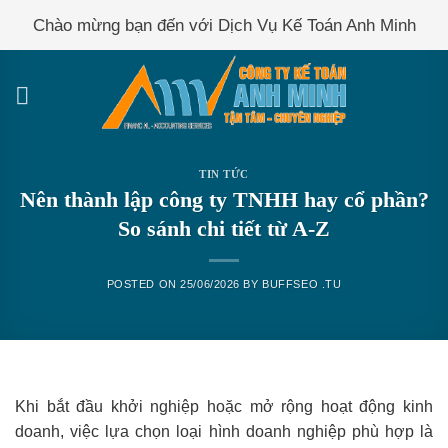
Skip
Chào mừng bạn đến với Dịch Vụ Kế Toán Anh Minh
to
content
TIN TỨC
Nên thành lập công ty TNHH hay cổ phần?
So sánh chi tiết từ A-Z
POSTED ON
25/06/2026
BY
BUFFSEO .TU
Khi bắt đầu khởi nghiệp hoặc mở rộng hoạt động kinh
doanh, việc lựa chọn loại hình doanh nghiệp phù hợp là