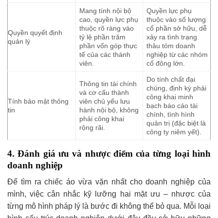
Mang tính nội bộ
Quyền lực phụ
cao, quyền lực phụ
thuộc vào số lượng
thuộc rõ ràng vào
cổ phần sở hữu, dễ
Quyền quyết định
tỷ lệ phần trăm
xảy ra tình trạng
quản lý
phần vốn góp thực
thâu tóm doanh
tế của các thành
nghiệp từ các nhóm
viên.
cổ đông lớn.
Do tính chất đại
Thông tin tài chính
chúng, định kỳ phải
và cơ cấu thành
công khai minh
Tính bảo mật thông
viên chủ yếu lưu
bạch báo cáo tài
tin
hành nội bộ, không
chính, tình hình
phải công khai
quản trị (đặc biệt là
rộng rãi.
công ty niêm yết).
4. Đánh giá ưu và nhược điểm của từng loại hình
doanh nghiệp
Để tìm ra chiếc áo vừa vặn nhất cho doanh nghiệp của
mình, việc cân nhắc kỹ lưỡng hai mặt ưu – nhược của
từng mô hình pháp lý là bước đi không thể bỏ qua. Mỗi loại