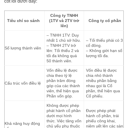
cốt lõi dưới đây:
Công ty TNHH
Tiêu chí so sánh
(1TV và 2TV trở
Công ty cổ phần
lên)
– TNHH 1TV: Duy
nhất 1 chủ sở hữu.
– Tối thiểu phải có 3
– TNHH 2TV trở
cổ đông.
Số lượng thành viên
lên: Tối thiểu 2 và
– Không giới hạn số
tối đa không quá
lượng tối đa.
50 thành viên.
Vốn điều lệ được
Vốn điều lệ được
chia theo tỷ lệ
chia nhỏ thành
phần trăm đóng
nhiều phần bằng
Cấu trúc vốn điều lệ
góp của các thành
nhau gọi là Cổ
viên, thể hiện qua
phần, thể hiện qua
Phần vốn góp.
Cổ phiếu.
Không được phép
phát hành cổ phần
Được phép phát
dưới mọi hình
hành cổ phần, trái
thức. Việc tăng vốn
phiếu công khai,
Khả năng huy động
chủ yếu phụ thuộc
niêm yết lên các sàn