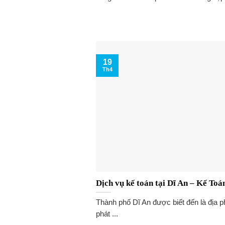
19
Th4
Dịch vụ kế toán tại Dĩ An – Kế To
Thành phố Dĩ An được biết đến là địa p
phát ...