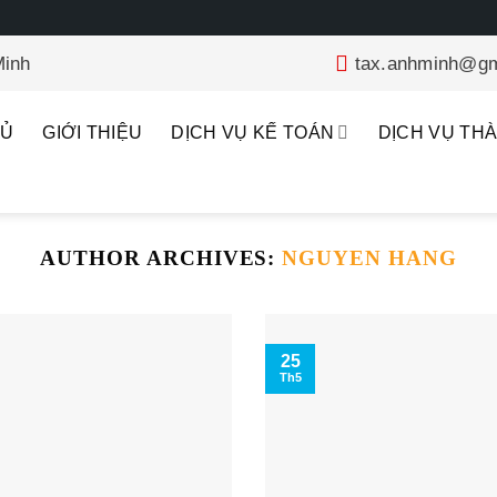
Minh
tax.anhminh@gm
HỦ
GIỚI THIỆU
DỊCH VỤ KẾ TOÁN
DỊCH VỤ TH
AUTHOR ARCHIVES:
NGUYEN HANG
25
Th5