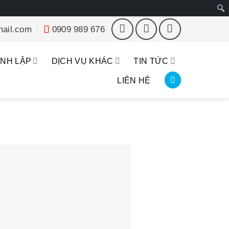
Tìm
ail.com
0909 989 676
kiếm
ÀNH LẬP
DỊCH VỤ KHÁC
TIN TỨC
LIÊN HỆ