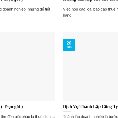
g doanh nghiệp, nhưng để tiết
Việc nộp các loại báo cáo thuế 
hằng ...
20
Th4
( Trọn gói )
Dịch Vụ Thành Lập Công T
ìm đến giải pháp là thuê dịch ...
Thành lập doanh nghiệp là bước