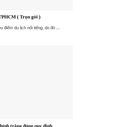
 TPHCM ( Trọn gói )
ều điểm du lịch nổi tiếng, do đó ...
hính trắng đúng quy định