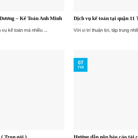
h Dương – Kế Toán Anh Minh
Dịch vụ kế toán tại quận 11
h vụ kế toán mà nhiều ...
Với vị trí thuận lợi, tập trung nhi
07
Th5
( Trọn gói )
Hướng dẫn nộp báo cáo tài c