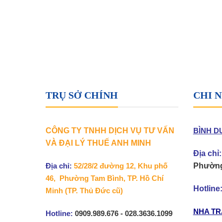
TRỤ SỞ CHÍNH
CHI 
CÔNG TY TNHH DỊCH VỤ TƯ VẤN
BÌNH D
VÀ ĐẠI LÝ THUẾ ANH MINH
Địa chỉ:
Phường
Địa chỉ:
52/28/2 đường 12, Khu phố
46, Phường Tam Bình, TP. Hồ Chí
Hotline
Minh
(TP. Thủ Đức cũ)
NHA TR
Hotline:
0909.989.676 - 028.3636.1099