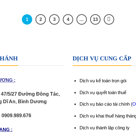
1
2
3
4
…
13
NHÁNH
DỊCH VỤ CUNG CẤP
ƯƠNG :
Dịch vụ kế toán trọn gói
Dịch vụ quyết toán thuế
47/5/27 Đường Đông Tác,
 Dĩ An, Bình Dương
Dịch vụ báo cáo tài chính
(
O
:
0909.989.676
Dịch vụ khai thuế hàng thán
Dịch vụ thành lập công ty
ANG :