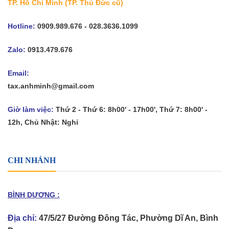
TP. Hồ Chí Minh
(TP. Thủ Đức cũ)
Hotline:
0909.989.676 - 028.3636.1099
Zalo:
0913.479.676
Email:
tax.anhminh@gmail.com
Giờ làm việc:
Thứ 2 - Thứ 6: 8h00' - 17h00', Thứ 7: 8h00' -
12h, Chủ Nhật: Nghỉ
CHI NHÁNH
BÌNH DƯƠNG :
Địa chỉ:
47/5/27 Đường Đông Tác, Phường Dĩ An, Bình