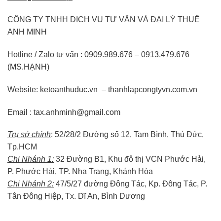
CÔNG TY TNHH DỊCH VỤ TƯ VẤN VÀ ĐẠI LÝ THUẾ
ANH MINH
Hotline / Zalo tư vấn : 0909.989.676 – 0913.479.676
(MS.HẠNH)
Website: ketoanthuduc.vn – thanhlapcongtyvn.com.vn
Email : tax.anhminh@gmail.com
Trụ sở chính
: 52/28/2 Đường số 12, Tam Bình, Thủ Đức,
Tp.HCM
Chi Nhánh 1:
32 Đường B1, Khu đô thị VCN Phước Hải,
P. Phước Hải, TP. Nha Trang, Khánh Hòa
Chi Nhánh 2:
47/5/27 đường Đông Tác, Kp. Đông Tác, P.
Tân Đông Hiệp, Tx. Dĩ An, Bình Dương