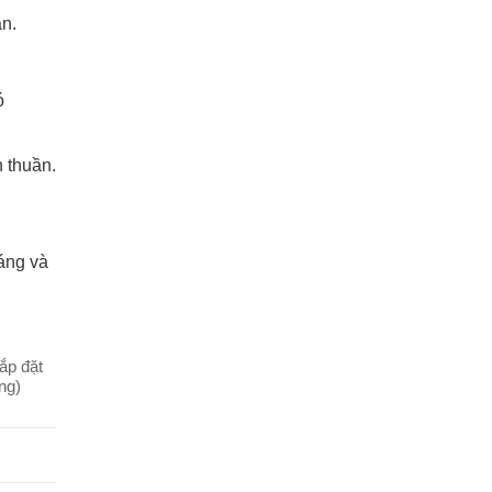
n.
ó
n thuần.
háng và
ắp đặt
ng)