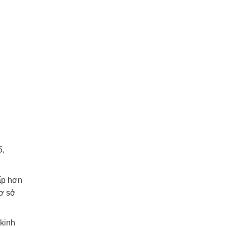
5,
hấp hơn
cơ sở
 kinh