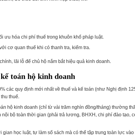
ối ưu hóa chi phí thuế trong khuôn khổ pháp luật.
với cơ quan thuế khi có thanh tra, kiểm tra.
 chính, lãi lỗ để chủ hộ nắm bắt hiệu quả kinh doanh.
ụ kế toán hộ kinh doanh
0% các quy định mới nhất về thuế và kế toán (như Nghị định 12
 thu thuế.
 toán hộ kinh doanh (chỉ từ vài trăm nghìn đồng/tháng) thường t
n nội bộ toàn thời gian (phải trả lương, BHXH, chi phí đào tạo, 
 gian học luật, tự làm sổ sách mà có thể tập trung toàn lực vào