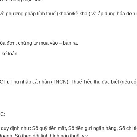
 về phương pháp tính thuế (khoán/kê khai) và áp dụng hóa đơn 
 hóa đơn, chứng từ mua vào – bán ra.
 kế toán.
GTGT), Thu nhập cá nhân (TNCN), Thuế Tiêu thụ đặc biệt (nếu có
TC:
 quy định như: Sổ quỹ tiền mặt, Sổ tiền gửi ngân hàng, Sổ chi ti
anh, Sổ theo dõi tình hình nộp thuế, v.v.