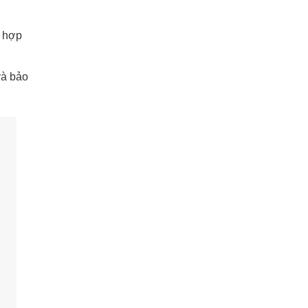
h hợp
và bảo