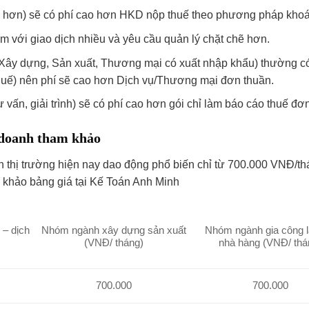
p hơn) sẽ có phí cao hơn HKD nộp thuế theo phương pháp khoá
 với giao dịch nhiều và yêu cầu quản lý chặt chẽ hơn.
Xây dựng, Sản xuất, Thương mại có xuất nhập khẩu) thường c
thuế) nên phí sẽ cao hơn Dịch vụ/Thương mại đơn thuần.
ư vấn, giải trình) sẽ có phí cao hơn gói chỉ làm báo cáo thuế đơ
h doanh tham khảo
ên thị trường hiện nay dao động phổ biến chỉ từ 700.000 VNĐ/t
m khảo bảng giá tại Kế Toán Anh Minh
– dịch
Nhóm ngành xây dựng sản xuất
Nhóm ngành gia công l
(VNĐ/ tháng)
nhà hàng (VNĐ/ thá
700.000
700.000