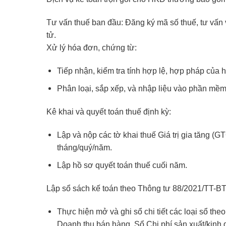
Tư vấn thuế ban đầu: Đăng ký mã số thuế, tư vấn
tử.
Xử lý hóa đơn, chứng từ:
Tiếp nhận, kiểm tra tính hợp lệ, hợp pháp của
Phân loại, sắp xếp, và nhập liệu vào phần mềm
Kê khai và quyết toán thuế định kỳ:
Lập và nộp các tờ khai thuế Giá trị gia tăng (
tháng/quý/năm.
Lập hồ sơ quyết toán thuế cuối năm.
Lập sổ sách kế toán theo Thông tư 88/2021/TT-B
Thực hiện mở và ghi sổ chi tiết các loại sổ theo
Doanh thu bán hàng, Sổ Chi phí sản xuất/kinh do