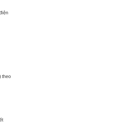
điện
) theo
ết