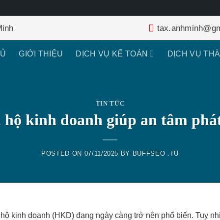
Minh
tax.anhminh@gm
HỦ
GIỚI THIỆU
DỊCH VỤ KẾ TOÁN
DỊCH VỤ TH
TIN TỨC
n hộ kinh doanh giúp an tâm phát
POSTED ON
07/11/2025
BY
BUFFSEO .TU
, hộ kinh doanh (HKD) đang ngày càng trở nên phổ biến. Tuy nh