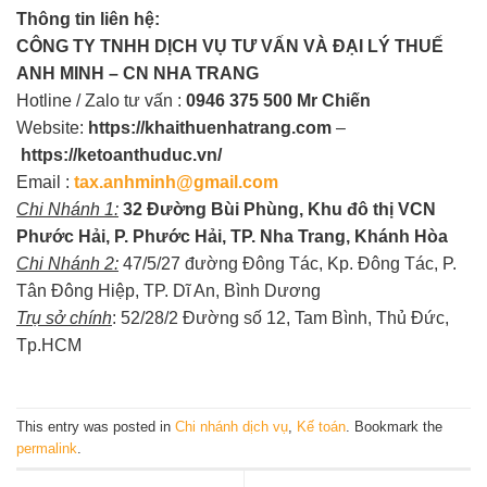
Thông tin liên hệ:
CÔNG TY TNHH DỊCH VỤ TƯ VẤN VÀ
ĐẠI LÝ THUẾ
ANH MINH – CN NHA TRANG
Hotline / Zalo tư vấn :
0946 375 500 Mr Chiến
Website:
https://khaithuenhatrang.com
–
https://ketoanthuduc.vn/
Email :
tax.anhminh@gmail.com
Chi Nhánh 1:
32 Đường Bùi Phùng, Khu đô thị VCN
Phước Hải, P. Phước Hải, TP. Nha Trang, Khánh Hòa
Chi Nhánh 2:
47/5/27 đường Đông Tác, Kp. Đông Tác, P.
Tân Đông Hiệp, TP. Dĩ An, Bình Dương
Trụ sở chính
: 52/28/2 Đường số 12, Tam Bình, Thủ Đức,
Tp.HCM
This entry was posted in
Chi nhánh dịch vụ
,
Kế toán
. Bookmark the
permalink
.