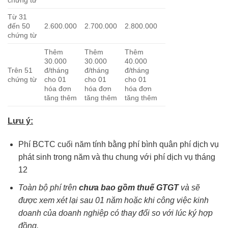
chứng từ
Từ 31
đến 50
2.600.000
2.700.000
2.800.000
chứng từ
Thêm
Thêm
Thêm
30.000
30.000
40.000
Trên 51
đ/tháng
đ/tháng
đ/tháng
chứng từ
cho 01
cho 01
cho 01
hóa đơn
hóa đơn
hóa đơn
tăng thêm
tăng thêm
tăng thêm
Lưu ý:
Phí BCTC cuối năm tính bằng phí bình quân phí dịch vụ
phát sinh trong năm và thu chung với phí dịch vụ tháng
12
Toàn bộ phí trên
chưa bao gồm thuế GTGT
và sẽ
được xem xét lại sau 01 năm hoặc khi công việc kinh
doanh của doanh nghiệp có thay đổi so với lúc ký hợp
đồng.