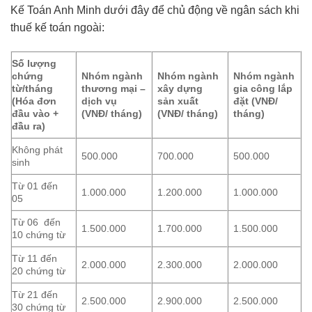
Kế Toán Anh Minh dưới đây để chủ động về ngân sách khi
thuế kế toán ngoài:
Số lượng
chứng
Nhóm ngành
Nhóm ngành
Nhóm ngành
từ/tháng
thương mại –
xây dựng
gia công lắp
(Hóa đơn
dịch vụ
sản xuất
đặt (VNĐ/
đầu vào +
(VNĐ/ tháng)
(VNĐ/ tháng)
tháng)
đầu ra)
Không phát
500.000
700.000
500.000
sinh
Từ 01 đến
1.000.000
1.200.000
1.000.000
05
Từ 06 đến
1.500.000
1.700.000
1.500.000
10 chứng từ
Từ 11 đến
2.000.000
2.300.000
2.000.000
20 chứng từ
Từ 21 đến
2.500.000
2.900.000
2.500.000
30 chứng từ