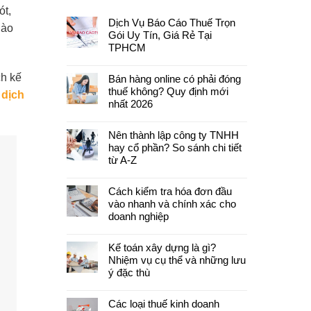
ót,
Dịch Vụ Báo Cáo Thuế Trọn
nào
Gói Uy Tín, Giá Rẻ Tại
TPHCM
ch kế
Bán hàng online có phải đóng
thuế không? Quy định mới
n
dịch
nhất 2026
Nên thành lập công ty TNHH
hay cổ phần? So sánh chi tiết
từ A-Z
Cách kiểm tra hóa đơn đầu
vào nhanh và chính xác cho
doanh nghiệp
Kế toán xây dựng là gì?
Nhiệm vụ cụ thể và những lưu
ý đặc thù
Các loại thuế kinh doanh