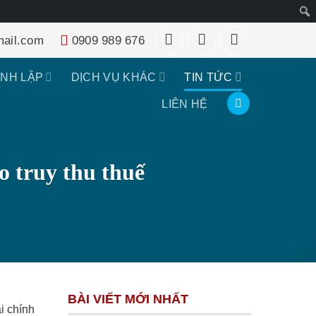
Tìm
ail.com
0909 989 676
kiếm
ÀNH LẬP
DỊCH VỤ KHÁC
TIN TỨC
LIÊN HỆ
lo truy thu thuế
BÀI VIẾT MỚI NHẤT
i chính