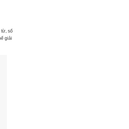
 từ, sổ
ể giải