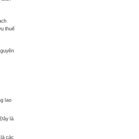
hạch
vụ thuế
 nguyên
g lao
 Đây là
là các