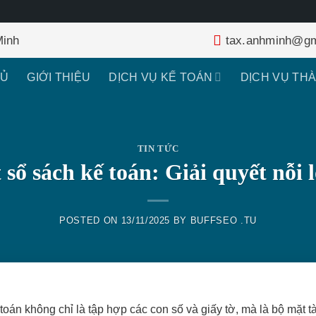
Minh
tax.anhminh@gm
HỦ
GIỚI THIỆU
DỊCH VỤ KẾ TOÁN
DỊCH VỤ TH
TIN TỨC
 sổ sách kế toán: Giải quyết nỗi 
POSTED ON
13/11/2025
BY
BUFFSEO .TU
oán không chỉ là tập hợp các con số và giấy tờ, mà là bộ mặt tà