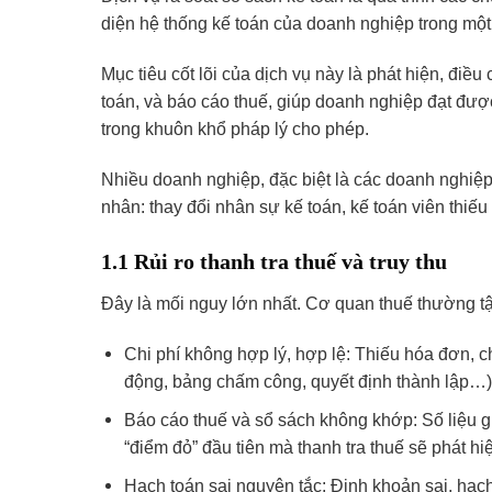
diện hệ thống kế toán của doanh nghiệp trong một
Mục tiêu cốt lõi của dịch vụ này là phát hiện, điều 
toán, và báo cáo thuế, giúp doanh nghiệp đạt đượ
trong khuôn khổ pháp lý cho phép.
Nhiều doanh nghiệp, đặc biệt là các doanh nghiệ
nhân: thay đổi nhân sự kế toán, kế toán viên thiếu
1.1 Rủi ro thanh tra thuế và truy thu
Đây là mối nguy lớn nhất. Cơ quan thuế thường tậ
Chi phí không hợp lý, hợp lệ: Thiếu hóa đơn,
động, bảng chấm công, quyết định thành lập…). 
Báo cáo thuế và sổ sách không khớp: Số liệu g
“điểm đỏ” đầu tiên mà thanh tra thuế sẽ phát hi
Hạch toán sai nguyên tắc: Định khoản sai, hạc