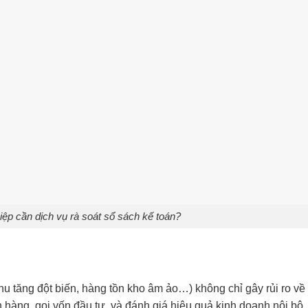
iệp cần dịch vụ rà soát sổ sách kế toán?
hu tăng đột biến, hàng tồn kho âm ảo…) không chỉ gây rủi ro về
hàng, gọi vốn đầu tư, và đánh giá hiệu quả kinh doanh nội bộ.