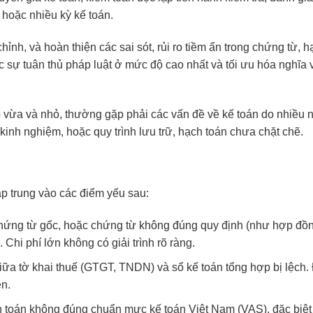
 hoặc nhiều kỳ kế toán.
chỉnh, và hoàn thiện các sai sót, rủi ro tiềm ẩn trong chứng từ, 
c sự tuân thủ pháp luật ở mức độ cao nhất và tối ưu hóa nghĩa 
p vừa và nhỏ, thường gặp phải các vấn đề về kế toán do nhiều
 kinh nghiệm, hoặc quy trình lưu trữ, hạch toán chưa chặt chẽ.
p trung vào các điểm yếu sau:
 chứng từ gốc, hoặc chứng từ không đúng quy định (như hợp đồn
Chi phí lớn không có giải trình rõ ràng.
iữa tờ khai thuế (GTGT, TNDN) và sổ kế toán tổng hợp bị lệch.
ện.
h toán không đúng chuẩn mực kế toán Việt Nam (VAS), đặc biệt 