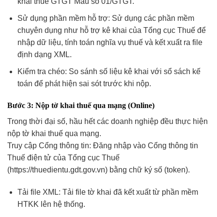
khai thuế GTGT Mẫu số 01/GTGT.
Sử dụng phần mềm hỗ trợ: Sử dụng các phần mềm
chuyên dụng như hỗ trợ kê khai của Tổng cục Thuế để
nhập dữ liệu, tính toán nghĩa vụ thuế và kết xuất ra file
định dạng XML.
Kiểm tra chéo: So sánh số liệu kê khai với sổ sách kế
toán để phát hiện sai sót trước khi nộp.
Bước 3: Nộp tờ khai thuế qua mạng (Online)
Trong thời đại số, hầu hết các doanh nghiệp đều thực hiện
nộp tờ khai thuế qua mạng.
Truy cập Cổng thông tin: Đăng nhập vào Cổng thông tin
Thuế điện tử của Tổng cục Thuế
(https://thuedientu.gdt.gov.vn) bằng chữ ký số (token).
Tải file XML: Tải file tờ khai đã kết xuất từ phần mềm
HTKK lên hệ thống.