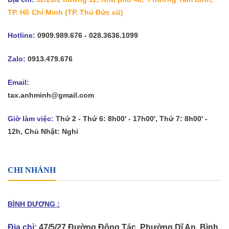
TP. Hồ Chí Minh
(TP. Thủ Đức cũ)
Hotline:
0909.989.676 - 028.3636.1099
Zalo:
0913.479.676
Email:
tax.anhminh@gmail.com
Giờ làm việc:
Thứ 2 - Thứ 6: 8h00' - 17h00', Thứ 7: 8h00' -
12h, Chủ Nhật: Nghỉ
CHI NHÁNH
BÌNH DƯƠNG :
Địa chỉ:
47/5/27 Đường Đông Tác, Phường Dĩ An, Bình