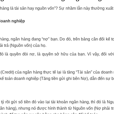
 hàng là tài sản hay nguồn vốn”? Sự nhầm lẫn này thường xuất 
 doanh nghiệp
 hàng, ngân hàng đang “nợ” bạn. Do đó, trên bảng cân đối kế t
i trả (Nguồn vốn) của họ.
đó là quyền đòi nợ, là quyền sở hữu của bạn. Vì vậy, đối vớ
Credit) của ngân hàng thực tế lại là tăng “Tài sản” của doanh
ế toán doanh nghiệp (Tăng tiền gửi ghi bên Nợ), dẫn đến sự bố
tỷ rồi gửi số tiền đó vào lại tài khoản ngân hàng, thì đó là N
 ngân hàng), nhưng nó được hình thành từ Nguồn vốn (Nợ phải tr