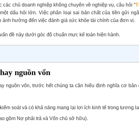
c các chủ doanh nghiệp không chuyên về nghiệp vụ, câu hỏi “
T
 một dấu hỏi lớn. Việc phân loại sai bản chất của tiền gửi ng
n ảnh hưởng đến việc đánh giá sức khỏe tài chính của đơn vị.
õ vấn đề này dưới góc độ chuẩn mực kế toán hiện hành.
n hay nguồn vốn
 hay nguồn vốn, trước hết chúng ta cần hiểu định nghĩa cơ bản 
ểm soát và có khả năng mang lại lợi ích kinh tế trong tương la
bao gồm Nợ phải trả và Vốn chủ sở hữu).