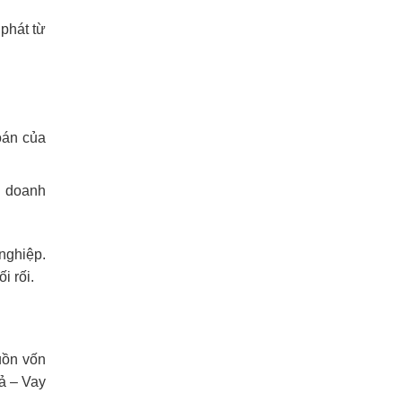
phát từ
oán của
i doanh
 nghiệp.
i rối.
guồn vốn
ả – Vay