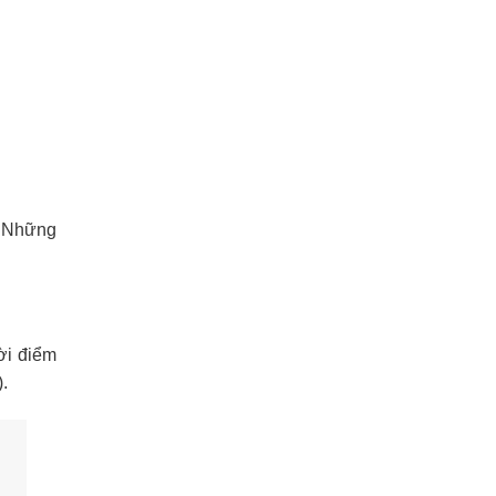
… Những
ời điểm
).