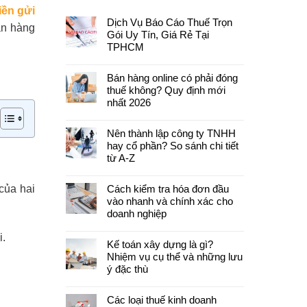
iền gửi
Dịch Vụ Báo Cáo Thuế Trọn
ân hàng
Gói Uy Tín, Giá Rẻ Tại
TPHCM
Bán hàng online có phải đóng
thuế không? Quy định mới
nhất 2026
Nên thành lập công ty TNHH
hay cổ phần? So sánh chi tiết
từ A-Z
của hai
Cách kiểm tra hóa đơn đầu
vào nhanh và chính xác cho
doanh nghiệp
i.
Kế toán xây dựng là gì?
Nhiệm vụ cụ thể và những lưu
ý đặc thù
Các loại thuế kinh doanh