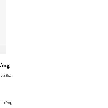
hàng
về thất
 thường