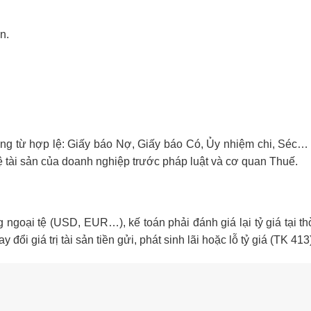
n.
hứng từ hợp lệ: Giấy báo Nợ, Giấy báo Có, Ủy nhiệm chi, Séc
ệ tài sản của doanh nghiệp trước pháp luật và cơ quan Thuế.
ngoại tệ (USD, EUR…), kế toán phải đánh giá lại tỷ giá tại th
 đổi giá trị tài sản tiền gửi, phát sinh lãi hoặc lỗ tỷ giá (TK 413