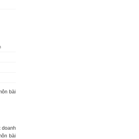
m
môn bài
c doanh
môn bài