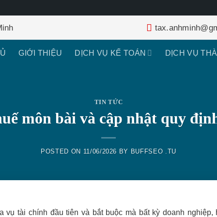
Minh
tax.anhminh@gm
HỦ
GIỚI THIỆU
DỊCH VỤ KẾ TOÁN
DỊCH VỤ TH
TIN TỨC
huế môn bài và cập nhật quy địn
POSTED ON
11/06/2026
BY
BUFFSEO .TU
 vụ tài chính đầu tiên và bắt buộc mà bất kỳ doanh nghiệp, 