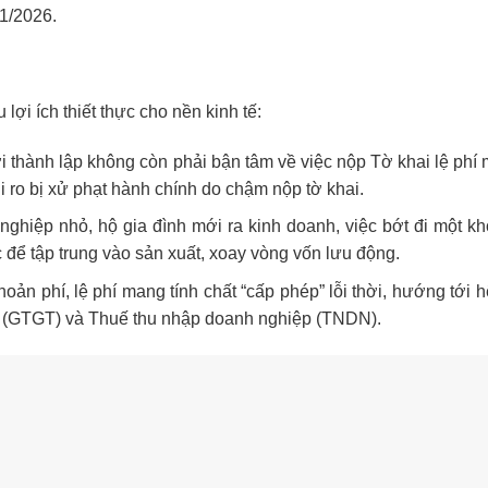
01/2026.
lợi ích thiết thực cho nền kinh tế:
 thành lập không còn phải bận tâm về việc nộp Tờ khai lệ phí 
ủi ro bị xử phạt hành chính do chậm nộp tờ khai.
 nghiệp nhỏ, hộ gia đình mới ra kinh doanh, việc bớt đi một kh
 để tập trung vào sản xuất, xoay vòng vốn lưu động.
ản phí, lệ phí mang tính chất “cấp phép” lỗi thời, hướng tới 
tăng (GTGT) và Thuế thu nhập doanh nghiệp (TNDN).