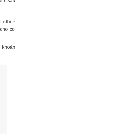
iểm sau
nợ thuế
 cho cơ
i khoản