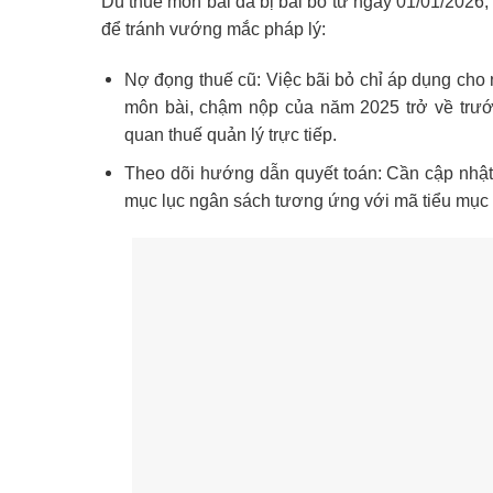
Dù thuế môn bài đã bị bãi bỏ từ ngày 01/01/2026,
để tránh vướng mắc pháp lý:
Nợ đọng thuế cũ: Việc bãi bỏ chỉ áp dụng cho 
môn bài, chậm nộp của năm 2025 trở về trướ
quan thuế quản lý trực tiếp.
Theo dõi hướng dẫn quyết toán: Cần cập nhật
mục lục ngân sách tương ứng với mã tiểu mục c