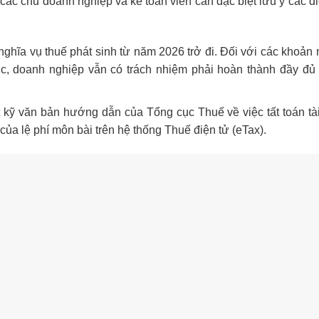
 các chủ doanh nghiệp và kế toán viên cần đặc biệt lưu ý các đ
nghĩa vụ thuế phát sinh từ năm 2026 trở đi. Đối với các khoản 
c, doanh nghiệp vẫn có trách nhiệm phải hoàn thành đầy đủ
 kỹ văn bản hướng dẫn của Tổng cục Thuế về việc tất toán tà
ủa lệ phí môn bài trên hệ thống Thuế điện tử (eTax).