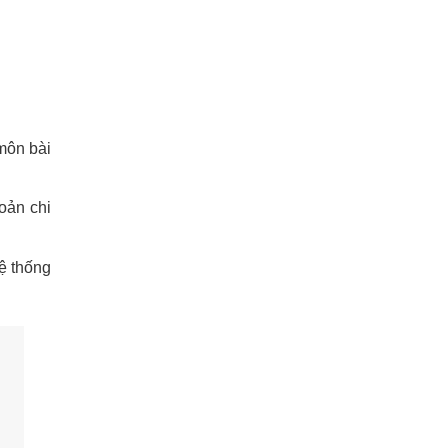
môn bài
oản chi
hệ thống