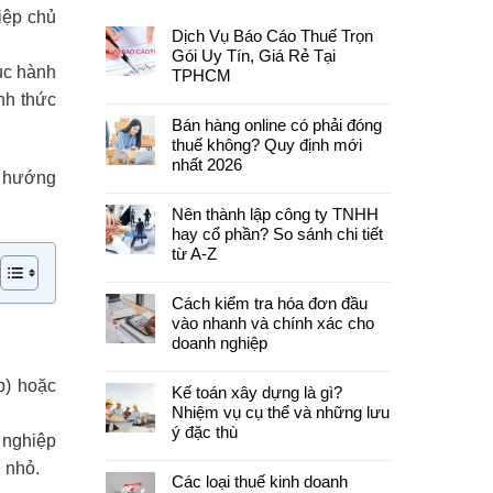
iệp chủ
Dịch Vụ Báo Cáo Thuế Trọn
Gói Uy Tín, Giá Rẻ Tại
tục hành
TPHCM
nh thức
Bán hàng online có phải đóng
thuế không? Quy định mới
nhất 2026
à hướng
Nên thành lập công ty TNHH
hay cổ phần? So sánh chi tiết
từ A-Z
Cách kiểm tra hóa đơn đầu
vào nhanh và chính xác cho
doanh nghiệp
p) hoặc
Kế toán xây dựng là gì?
Nhiệm vụ cụ thể và những lưu
ý đặc thù
 nghiệp
 nhỏ.
Các loại thuế kinh doanh