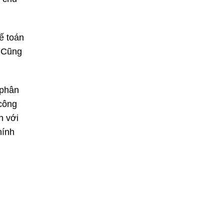
ế toán
. Cũng
 phân
 công
n với
hính