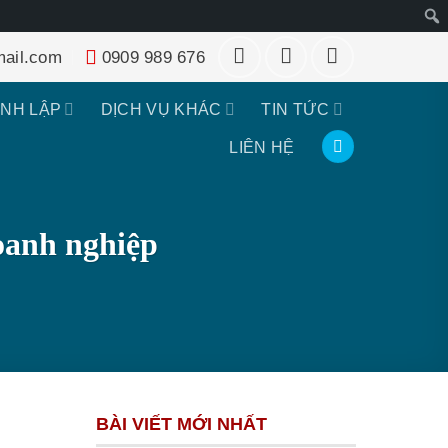
Tìm
ail.com
0909 989 676
kiếm
ÀNH LẬP
DỊCH VỤ KHÁC
TIN TỨC
LIÊN HỆ
oanh nghiệp
BÀI VIẾT MỚI NHẤT