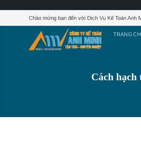
Skip
Chào mừng bạn đến với Dịch Vụ Kế Toán Anh 
to
content
TRANG C
Cách hạch 