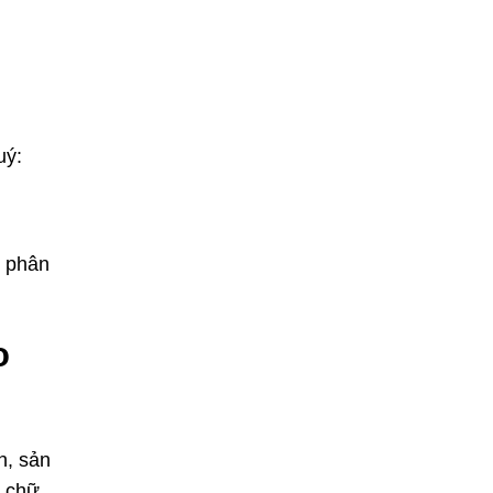
uý:
í phân
o
h, sản
ụ chữ