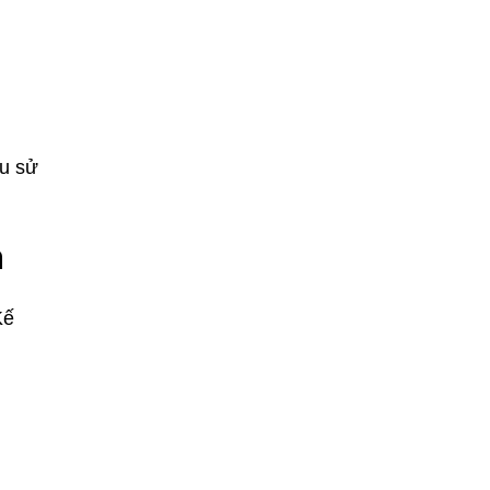
ếu sử
n
Kế