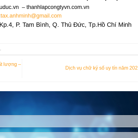
uduc.vn – thanhlapcongtyvn.com.vn
:
tax.anhminh@gmail.com
Kp.4, P. Tam Bình, Q. Thủ Đức, Tp.Hồ Chí Minh
.
t lượng –
Dịch vụ chữ ký số uy tín năm 20