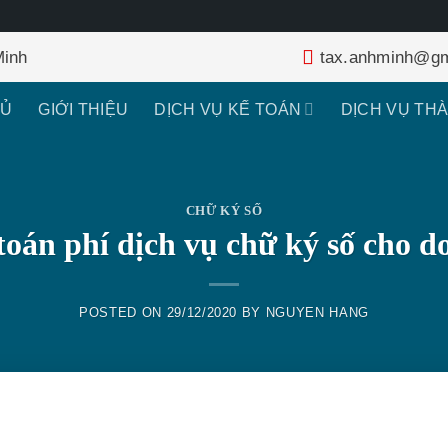
Minh
tax.anhminh@gm
HỦ
GIỚI THIỆU
DỊCH VỤ KẾ TOÁN
DỊCH VỤ TH
CHỮ KÝ SỐ
toán phí dịch vụ chữ ký số cho d
POSTED ON
29/12/2020
BY
NGUYEN HANG