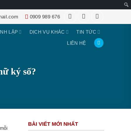
Tìm
ail.com
0909 989 676
kiếm
ÀNH LẬP
DỊCH VỤ KHÁC
TIN TỨC
LIÊN HỆ
hữ ký số?
BÀI VIẾT MỚI NHẤT
 mỗi