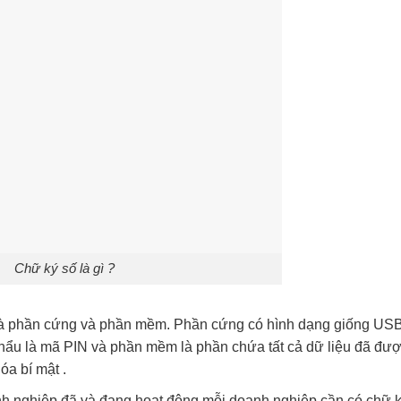
Chữ ký số là gì ?
n là phần cứng và phần mềm. Phần cứng có hình dạng giống US
hẩu là mã PIN và phần mềm là phần chứa tất cả dữ liệu đã đư
a bí mật .
anh nghiệp đã và đang hoạt động mỗi doanh nghiệp cần có chữ 