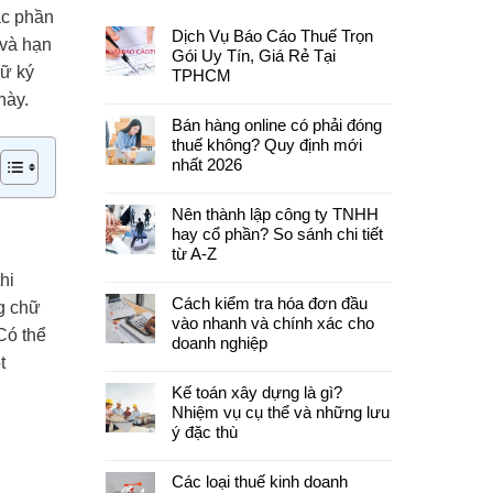
ác phần
Dịch Vụ Báo Cáo Thuế Trọn
 và hạn
Gói Uy Tín, Giá Rẻ Tại
hữ ký
TPHCM
này.
Bán hàng online có phải đóng
thuế không? Quy định mới
nhất 2026
Nên thành lập công ty TNHH
hay cổ phần? So sánh chi tiết
từ A-Z
hi
Cách kiểm tra hóa đơn đầu
ng chữ
vào nhanh và chính xác cho
Có thể
doanh nghiệp
t
Kế toán xây dựng là gì?
Nhiệm vụ cụ thể và những lưu
ý đặc thù
Các loại thuế kinh doanh