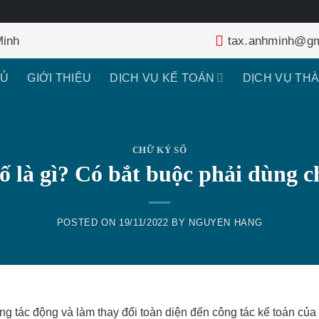
Minh
tax.anhminh@gm
HỦ
GIỚI THIỆU
DỊCH VỤ KẾ TOÁN
DỊCH VỤ TH
CHỮ KÝ SỐ
ố là gì? Có bắt buộc phải dùng c
POSTED ON
19/11/2022
BY
NGUYEN HANG
 tác động và làm thay đổi toàn diện đến công tác kế toán của