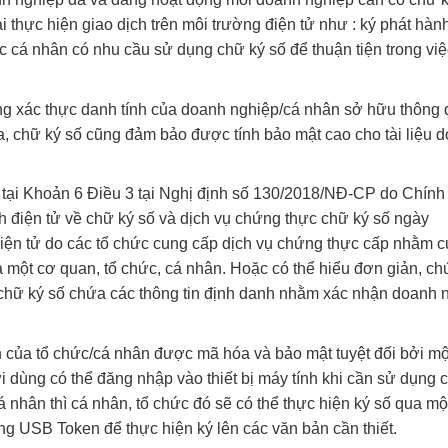
 thực hiện giao dịch trên môi trường điện tử như : ký phát hàn
ác cá nhân có nhu cầu sử dụng chữ ký số để thuận tiện trong việ
ng xác thực danh tính của doanh nghiệp/cá nhân sở hữu thông
a, chữ ký số cũng đảm bảo được tính bảo mật cao cho tài liệu 
 tại Khoản 6 Điều 3 tại Nghị định số 130/2018/NĐ-CP do Chính
ịch điện tử về chữ ký số và dịch vụ chứng thực chữ ký số ngày
iện tử do các tổ chức cung cấp dịch vụ chứng thực cấp nhằm 
a một cơ quan, tổ chức, cá nhân. Hoặc có thể hiểu đơn giản, c
 chữ ký số chứa các thông tin định danh nhằm xác nhận doanh 
n của tổ chức/cá nhân được mã hóa và bảo mật tuyệt đối bởi m
 dùng có thể đăng nhập vào thiết bị máy tính khi cần sử dụng 
nhân thì cá nhân, tổ chức đó sẽ có thể thực hiện ký số qua một
ng USB Token để thực hiện ký lên các văn bản cần thiết.