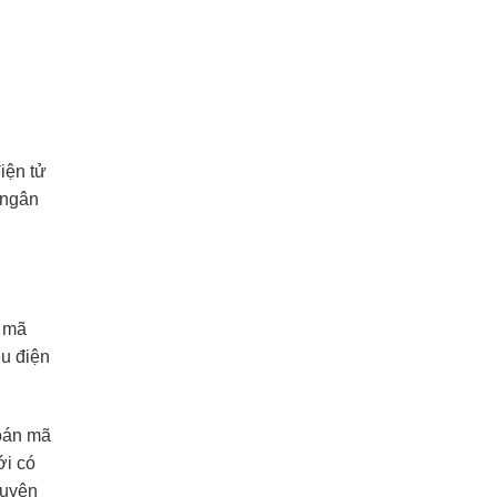
iện tử
 ngân
ệ mã
ệu điện
toán mã
ới có
guyên