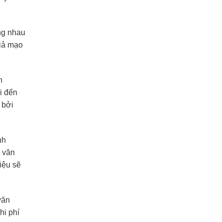
ng nhau
iả mạo
n
i đến
 bởi
nh
g văn
liệu sẽ
văn
hi phí