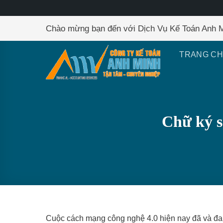
Skip
Chào mừng bạn đến với Dịch Vụ Kế Toán Anh 
to
content
TRANG C
Chữ ký s
Cuộc cách mạng công nghệ 4.0 hiện nay đã và đang