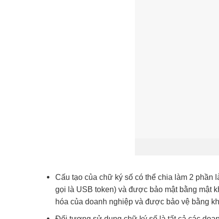
Cấu tạo của chữ ký số có thể chia làm 2 phầ
gọi là USB token) và được bảo mật bằng mật k
hóa của doanh nghiệp và được bảo vệ bằng khó
Đối tượng sử dụng chữ ký số là tất cả các do