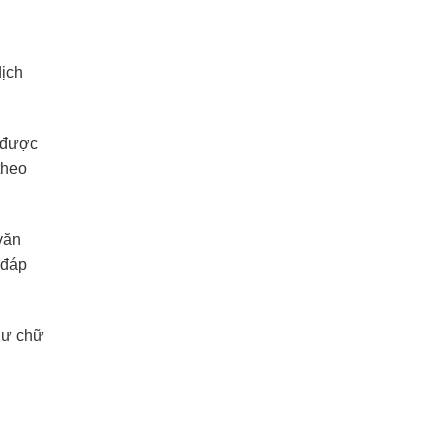
dịch
ó được
theo
văn
 đáp
hư chữ