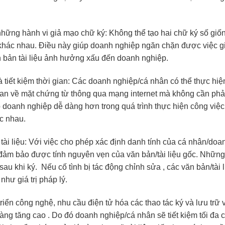
ững hành vi giả mạo chữ ký: Không thể tạo hai chữ ký số giố
hác nhau. Điều này giúp doanh nghiệp ngăn chặn được việc g
n bản tài liệu ảnh hưởng xấu đến doanh nghiệp.
 tiết kiệm thời gian: Các doanh nghiệp/cá nhân có thể thực hiệ
 quan về mặt chứng từ thông qua mạng internet mà không cần phả
p doanh nghiệp dễ dàng hơn trong quá trình thực hiện công việc
c nhau.
tài liệu: Với việc cho phép xác định danh tính của cá nhân/doa
 đảm bảo được tính nguyên vẹn của văn bản/tài liệu gốc. Nhữn
sau khi ký. Nếu cố tình bị tác động chỉnh sửa , các văn bản/tài 
như giá trị pháp lý.
riển công nghệ, nhu cầu điện tử hóa các thao tác ký và lưu trữ 
àng tăng cao . Do đó doanh nghiệp/cá nhân sẽ tiết kiệm tối đa c