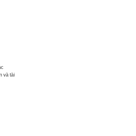
ác
 và tài