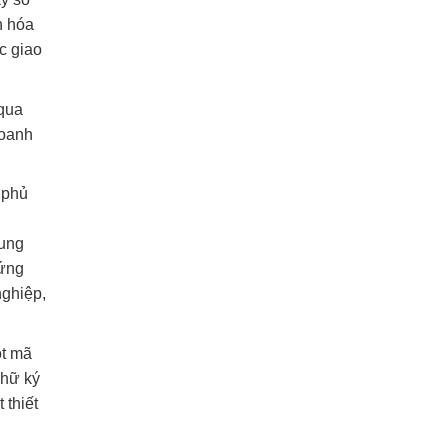
h hóa
c giao
 qua
doanh
 phủ
cung
hứng
nghiệp,
ột mã
chữ ký
 thiết