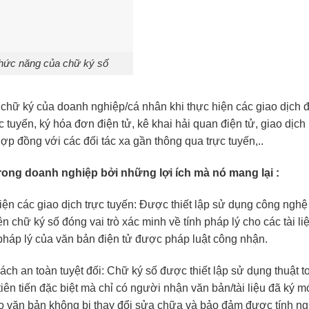
hức năng của chữ ký số
chữ ký của doanh nghiệp/cá nhân khi thực hiện các giao dịch đ
 tuyến, ký hóa đơn điện tử, kê khai hải quan điện tử, giao dịch
hợp đồng với các đối tác xa gần thông qua trực tuyến,..
ong doanh nghiệp bởi những lợi ích mà nó mang lại :
iện các giao dịch trực tuyến: Được thiết lập sử dụng công ngh
ên chữ ký số đóng vai trò xác minh về tính pháp lý cho các tài li
 pháp lý của văn bản điện tử được pháp luật công nhận.
 cách an toàn tuyệt đối: Chữ ký số được thiết lập sử dụng thuật 
iên tiến đặc biệt mà chỉ có người nhận văn bản/tài liệu đã ký m
ảo văn bản không bị thay đổi sửa chữa và bảo đảm được tính n