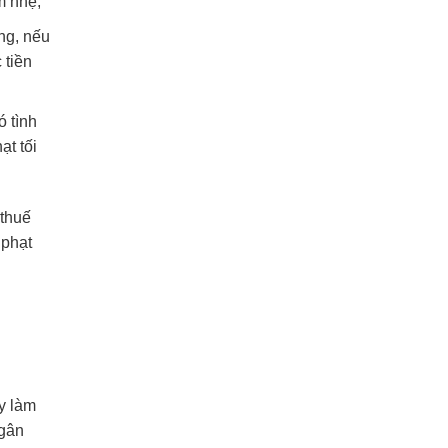
m nhẹ;
ng, nếu
 tiền
ó tình
ạt tối
 thuế
 phạt
y làm
ngân