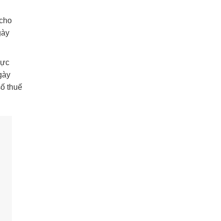
 cho
gày
hực
gày
số thuế