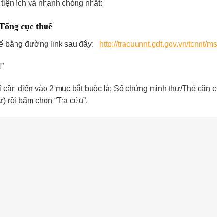
 tiện ích và nhanh chóng nhất:
 Tổng cục thuế
huế bằng đường link sau đây:
http://tracuunnt.gdt.gov.vn/tcnnt/ms
N”
chỉ cần điển vào 2 mục bắt buộc là: Số chứng minh thư/Thẻ căn 
) rồi bấm chọn “Tra cứu”.