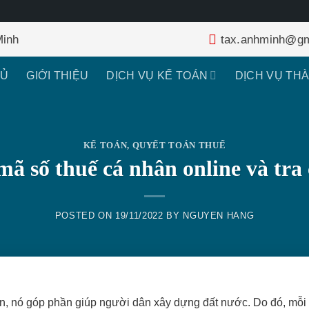
Minh
tax.anhminh@gm
HỦ
GIỚI THIỆU
DỊCH VỤ KẾ TOÁN
DỊCH VỤ TH
KẾ TOÁN
,
QUYẾT TOÁN THUẾ
ã số thuế cá nhân online và tra
POSTED ON
19/11/2022
BY
NGUYEN HANG
ân, nó góp phần giúp người dân xây dựng đất nước. Do đó, mỗi