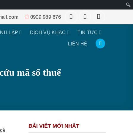
Tìm
ail.com
0909 989 676
kiếm
ÀNH LẬP
DỊCH VỤ KHÁC
TIN TỨC
LIÊN HỆ
 cứu mã số thuế
BÀI VIẾT MỚI NHẤT
 cá