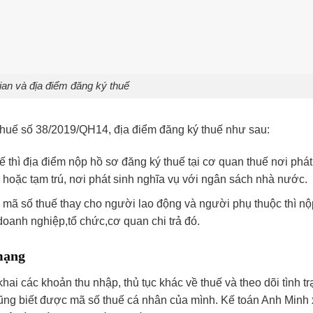
ian và địa điểm đăng ký thuế
 thuế số 38/2019/QH14, địa điểm đăng ký thuế như sau:
ế thì địa điểm nộp hồ sơ đăng ký thuế tại cơ quan thuế nơi phát
 hoặc tạm trú, nơi phát sinh nghĩa vụ với ngân sách nhà nước.
ý mã số thuế thay cho người lao động và người phụ thuộc thì nộ
doanh nghiệp,tổ chức,cơ quan chi trả đó.
mạng
ai các khoản thu nhập, thủ tục khác về thuế và theo dõi tình t
cũng biết được mã số thuế cá nhân của mình. Kế toán Anh Minh x