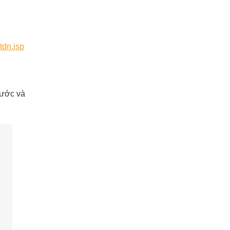
tdn.jsp
cước và