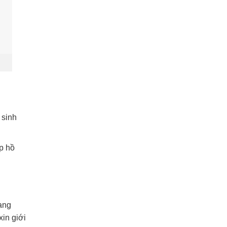
 sinh
p hồ
rạng
in giới