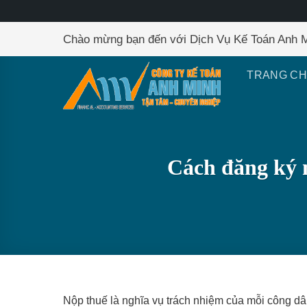
Skip
Chào mừng bạn đến với Dịch Vụ Kế Toán Anh 
to
content
TRANG C
Cách đăng ký m
Nộp thuế là nghĩa vụ trách nhiệm của mỗi công d