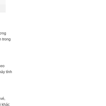
ương
n trong
heo
áy tính
 vé,
i khác