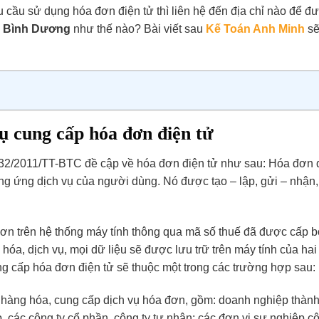
u cầu sử dụng hóa đơn điện tử thì liên hệ đến địa chỉ nào để đ
ại Bình Dương
như thế nào? Bài viết sau
Kế Toán Anh Minh
sẽ
vụ cung cấp hóa đơn điện tử
 32/2011/TT-BTC đề cập về hóa đơn điện tử như sau: Hóa đơn 
ng ứng dịch vụ của người dùng. Nó được tạo – lập, gửi – nhận,
n trên hệ thống máy tính thông qua mã số thuế đã được cấp b
hóa, dịch vụ, mọi dữ liệu sẽ được lưu trữ trên máy tính của hai
g cấp hóa đơn điện tử sẽ thuộc một trong các trường hợp sau:
 hàng hóa, cung cấp dịch vụ hóa đơn, gồm: doanh nghiệp thành
 các công ty cổ phần, công ty tư nhân; các đơn vị sự nghiệp c