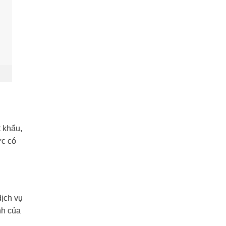
 khẩu,
ức có
dịch vụ
nh của