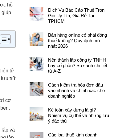
ược hỗ
Dịch Vụ Báo Cáo Thuế Trọn
 giúp
Gói Uy Tín, Giá Rẻ Tại
TPHCM
Bán hàng online có phải đóng
thuế không? Quy định mới
nhất 2026
Nên thành lập công ty TNHH
hay cổ phần? So sánh chi tiết
điện tử
từ A-Z
 lưu trữ
Cách kiểm tra hóa đơn đầu
vào nhanh và chính xác cho
doanh nghiệp
ởi cơ
 bên.
Kế toán xây dựng là gì?
Nhiệm vụ cụ thể và những lưu
ý đặc thù
 lập và
Các loại thuế kinh doanh
ông lập