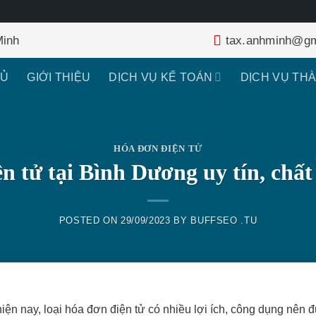
Minh
tax.anhminh@gm
HỦ
GIỚI THIỆU
DỊCH VỤ KẾ TOÁN
DỊCH VỤ TH
HÓA ĐƠN ĐIỆN TỬ
n tử tại Bình Dương uy tín, chất
POSTED ON
29/09/2023
BY
BUFFSEO .TU
hiện nay, loại hóa đơn điện tử có nhiều lợi ích, công dụng nên 