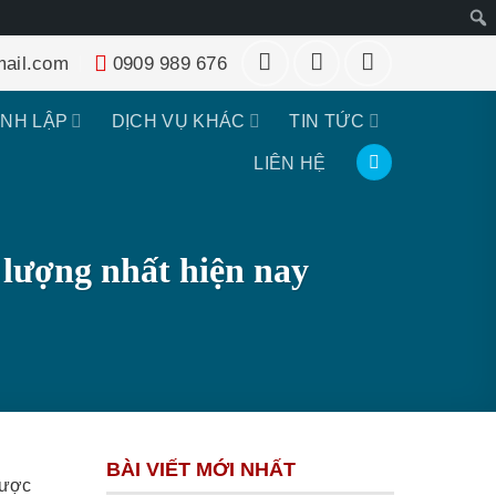
Tìm
ail.com
0909 989 676
kiếm
ÀNH LẬP
DỊCH VỤ KHÁC
TIN TỨC
LIÊN HỆ
 lượng nhất hiện nay
BÀI VIẾT MỚI NHẤT
được