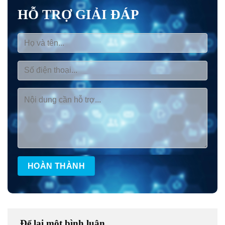
HỖ TRỢ GIẢI ĐÁP
Để lại một bình luận