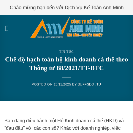
Skip
Chào mừng bạn đến với Dịch Vụ Kế Toán Anh Minh
to
content
TIN TỨC
Chế độ hạch toán hộ kinh doanh cá thể theo
Thông tư 88/2021/TT-BTC
POSTED ON
13/11/2025
BY
BUFFSEO .TU
Bạn đang điều hành một Hộ Kinh doanh cá thể (HKD) và
“đau đầu” với các con số? Khác với doanh nghiệp, việc