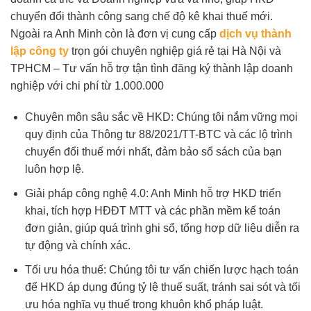
chuyển đổi thành công sang chế độ kê khai thuế mới.
Ngoài ra Anh Minh còn là đơn vị cung cấp
dịch vụ thành
lập công ty
trọn gói chuyên nghiệp giá rẻ tại Hà Nội và
TPHCM – Tư vấn hỗ trợ tận tình đăng ký thành lập doanh
nghiệp với chi phí từ 1.000.000
Chuyên môn sâu sắc về HKD: Chúng tôi nắm vững mọi
quy định của Thông tư 88/2021/TT-BTC và các lộ trình
chuyển đổi thuế mới nhất, đảm bảo sổ sách của bạn
luôn hợp lệ.
Giải pháp công nghệ 4.0: Anh Minh hỗ trợ HKD triển
khai, tích hợp HĐĐT MTT và các phần mềm kế toán
đơn giản, giúp quá trình ghi sổ, tổng hợp dữ liệu diễn ra
tự động và chính xác.
Tối ưu hóa thuế: Chúng tôi tư vấn chiến lược hạch toán
để HKD áp dụng đúng tỷ lệ thuế suất, tránh sai sót và tối
ưu hóa nghĩa vụ thuế trong khuôn khổ pháp luật.