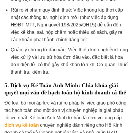
Rủi ro vi phạm quy định thuế: Việc không kịp thời cập
nhật các thông tư, nghị định mới (như việc áp dụng
HĐĐT MTT, Nghị quyết 198/2025/QH15) dễ dẫn đến
việc kê khai sai, nộp chậm hoặc thiếu sổ sách, gây ra
các khoản phạt hành chính đáng tiếc.
Quản lý chứng từ đầu vào: Việc thiếu kinh nghiệm trong
việc xử lý và lưu trữ hóa đơn đầu vào, đặc biệt là hóa
đơn điện tử, có thể gây khó khăn lớn khi Cơ quan Thuế
thanh tra, kiểm tra.
5. Dịch vụ Kế Toán Anh Minh: Chìa khóa giải
quyết mọi vấn đề hạch toán hộ kinh doanh cá thể
Để loại bỏ mọi áp lực và rủi ro pháp lý, việc giao phó công
tác hạch toán cho một đơn vị chuyên nghiệp là giải pháp
tối ưu nhất. Kế toán Anh Minh tự hào là đơn vị cung cấp
dịch vụ kế toán
chuyên nghiệp dành riêng cho Hộ Kinh
doanh cá thể và Doanh nghiệp vừa và nhỏ, giúp HKD