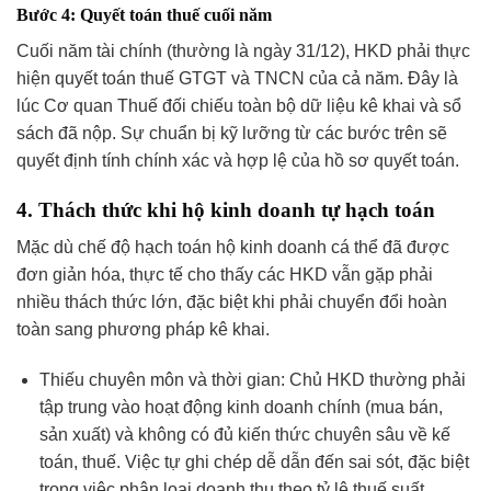
Bước 4: Quyết toán thuế cuối năm
Cuối năm tài chính (thường là ngày 31/12), HKD phải thực
hiện quyết toán thuế GTGT và TNCN của cả năm. Đây là
lúc Cơ quan Thuế đối chiếu toàn bộ dữ liệu kê khai và sổ
sách đã nộp. Sự chuẩn bị kỹ lưỡng từ các bước trên sẽ
quyết định tính chính xác và hợp lệ của hồ sơ quyết toán.
4. Thách thức khi hộ kinh doanh tự hạch toán
Mặc dù chế độ hạch toán hộ kinh doanh cá thể đã được
đơn giản hóa, thực tế cho thấy các HKD vẫn gặp phải
nhiều thách thức lớn, đặc biệt khi phải chuyển đổi hoàn
toàn sang phương pháp kê khai.
Thiếu chuyên môn và thời gian: Chủ HKD thường phải
tập trung vào hoạt động kinh doanh chính (mua bán,
sản xuất) và không có đủ kiến thức chuyên sâu về kế
toán, thuế. Việc tự ghi chép dễ dẫn đến sai sót, đặc biệt
trong việc phân loại doanh thu theo tỷ lệ thuế suất.