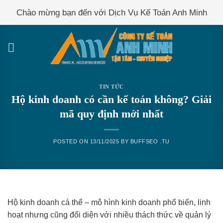
Skip
Chào mừng bạn đến với Dịch Vụ Kế Toán Anh Minh
to
content
TIN TỨC
Hộ kinh doanh có cần kế toán không? Giải
mã quy định mới nhất
POSTED ON
13/11/2025
BY
BUFFSEO .TU
Hộ kinh doanh cá thể – mô hình kinh doanh phổ biến, linh
hoạt nhưng cũng đối diện với nhiều thách thức về quản lý