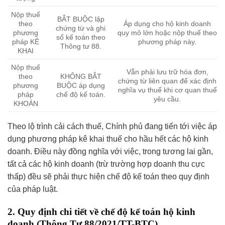
Nộp thuế
BẮT BUỘC lập
theo
Áp dụng cho hộ kinh doanh
chứng từ và ghi
phương
quy mô lớn hoặc nộp thuế theo
sổ kế toán theo
pháp KÊ
phương pháp này.
Thông tư 88.
KHAI
Nộp thuế
Vẫn phải lưu trữ hóa đơn,
theo
KHÔNG BẮT
chứng từ liên quan để xác định
phương
BUỘC áp dụng
nghĩa vụ thuế khi cơ quan thuế
pháp
chế độ kế toán.
yêu cầu.
KHOÁN
Theo lộ trình cải cách thuế, Chính phủ đang tiến tới việc áp
dụng phương pháp kê khai thuế cho hầu hết các hộ kinh
doanh. Điều này đồng nghĩa với việc, trong tương lai gần,
tất cả các hộ kinh doanh (trừ trường hợp doanh thu cực
thấp) đều sẽ phải thực hiện chế độ kế toán theo quy định
của pháp luật.
2. Quy định chi tiết về chế độ kế toán hộ kinh
doanh (Thông Tư 88/2021/TT-BTC)