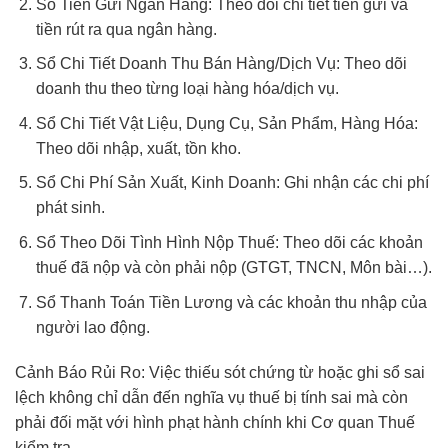
Sổ Tiền Gửi Ngân Hàng: Theo dõi chi tiết tiền gửi và
tiền rút ra qua ngân hàng.
Sổ Chi Tiết Doanh Thu Bán Hàng/Dịch Vụ: Theo dõi
doanh thu theo từng loại hàng hóa/dịch vụ.
Sổ Chi Tiết Vật Liệu, Dụng Cụ, Sản Phẩm, Hàng Hóa:
Theo dõi nhập, xuất, tồn kho.
Sổ Chi Phí Sản Xuất, Kinh Doanh: Ghi nhận các chi phí
phát sinh.
Sổ Theo Dõi Tình Hình Nộp Thuế: Theo dõi các khoản
thuế đã nộp và còn phải nộp (GTGT, TNCN, Môn bài…).
Sổ Thanh Toán Tiền Lương và các khoản thu nhập của
người lao động.
Cảnh Báo Rủi Ro: Việc thiếu sót chứng từ hoặc ghi sổ sai
lệch không chỉ dẫn đến nghĩa vụ thuế bị tính sai mà còn
phải đối mặt với hình phạt hành chính khi Cơ quan Thuế
kiểm tra.