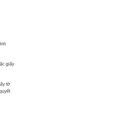
ình
ặc giấy
ấy tờ
quyết