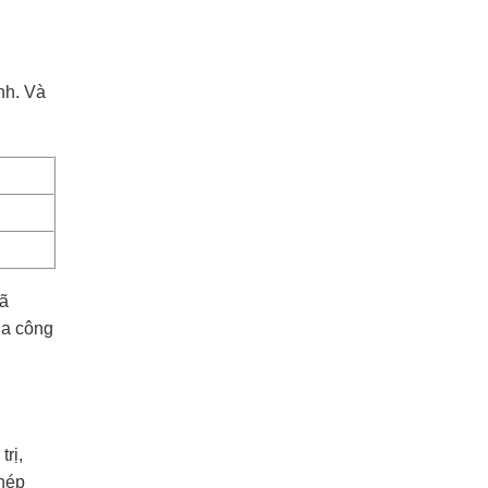
nh. Và
mã
ủa công
rị,
phép