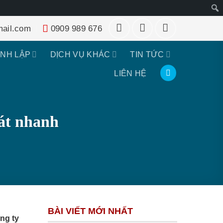
Tìm
ail.com
0909 989 676
kiếm
ÀNH LẬP
DỊCH VỤ KHÁC
TIN TỨC
LIÊN HỆ
hát nhanh
BÀI VIẾT MỚI NHẤT
ng ty