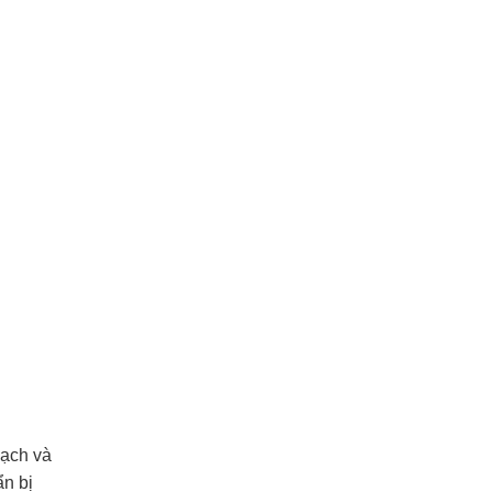
oạch và
ẩn bị