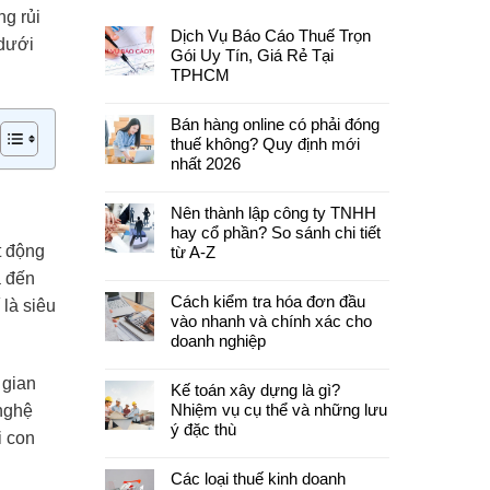
ng rủi
Dịch Vụ Báo Cáo Thuế Trọn
 dưới
Gói Uy Tín, Giá Rẻ Tại
TPHCM
Bán hàng online có phải đóng
thuế không? Quy định mới
nhất 2026
Nên thành lập công ty TNHH
hay cổ phần? So sánh chi tiết
t động
từ A-Z
a đến
Cách kiểm tra hóa đơn đầu
là siêu
vào nhanh và chính xác cho
doanh nghiệp
 gian
Kế toán xây dựng là gì?
Nhiệm vụ cụ thể và những lưu
 nghệ
ý đặc thù
i con
Các loại thuế kinh doanh