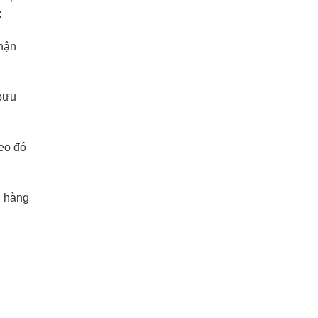
:
nhận
 bưu
eo đó
h hàng