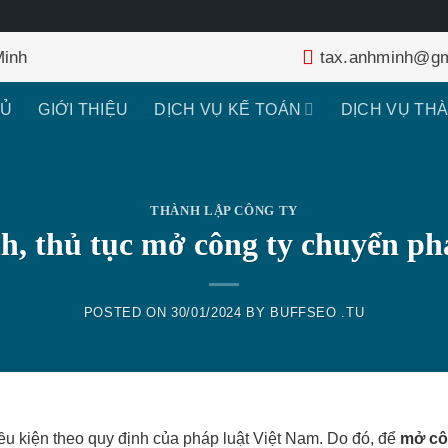
Minh
tax.anhminh@gm
HỦ
GIỚI THIỆU
DỊCH VỤ KẾ TOÁN
DỊCH VỤ TH
THÀNH LẬP CÔNG TY
h, thủ tục mở công ty chuyển p
POSTED ON
30/01/2024
BY
BUFFSEO .TU
u kiện theo quy định của pháp luật Việt Nam. Do đó, để
mở cô