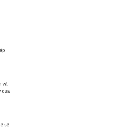
háp
h và
y qua
lệ sẽ