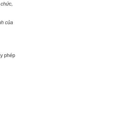
 chức,
nh của
ấy phép