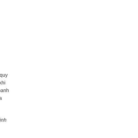
 quy
khi
doanh
a
ịnh