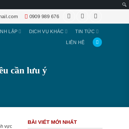
Tìm
ail.com
0909 989 676
kiếm
ÀNH LẬP
DỊCH VỤ KHÁC
TIN TỨC
LIÊN HỆ
ều cần lưu ý
BÀI VIẾT MỚI NHẤT
nh vực