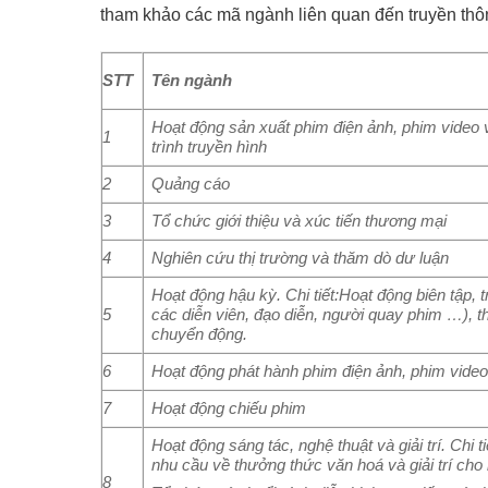
tham khảo các mã ngành liên quan đến truyền thô
STT
Tên ngành
Hoạt động sản xuất phim điện ảnh, phim video 
1
trình truyền hình
2
Quảng cáo
3
Tổ chức giới thiệu và xúc tiến thương mại
4
Nghiên cứu thị trường và thăm dò dư luận
Hoạt động hậu kỳ. Chi tiết:Hoạt động biên tập, t
5
các diễn viên, đạo diễn, người quay phim …), t
chuyển động.
6
Hoạt động phát hành phim điện ảnh, phim video
7
Hoạt động chiếu phim
Hoạt động sáng tác, nghệ thuật và giải trí. Chi
nhu cầu về thưởng thức văn hoá và giải trí cho
8