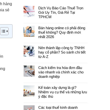
nh hàng
Dịch Vụ Báo Cáo Thuế Trọn
hia sẻ
Gói Uy Tín, Giá Rẻ Tại
TPHCM
Bán hàng online có phải đóng
thuế không? Quy định mới
nhất 2026
Nên thành lập công ty TNHH
hay cổ phần? So sánh chi tiết
ền
từ A-Z
Cách kiểm tra hóa đơn đầu
ông
vào nhanh và chính xác cho
doanh nghiệp
Kế toán xây dựng là gì?
Nhiệm vụ cụ thể và những lưu
ý đặc thù
Các loại thuế kinh doanh