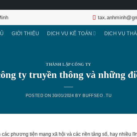
Minh
tax.anhminh@gm
HỦ
GIỚI THIỆU
DỊCH VỤ KẾ TOÁN
DỊCH VỤ TH
THÀNH LẬP CÔNG TY
ông ty truyền thông và những đi
POSTED ON
30/01/2024
BY
BUFFSEO .TU
ên các phương tiện mạng xã hội và các nền tảng số, hay nhiều lĩ