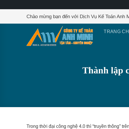
Skip
Chào mừng bạn đến với Dịch Vụ Kế Toán Anh 
to
content
TRANG C
Thành lập c
Trong thời đại công nghệ 4.0 thì “truyền thông” tr