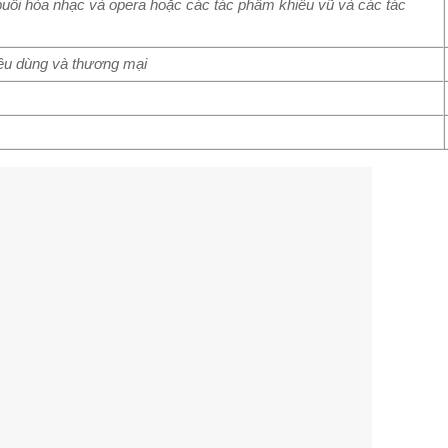
c buổi hòa nhạc và opera hoặc các tác phẩm khiêu vũ và các tác
iêu dùng và thương mại