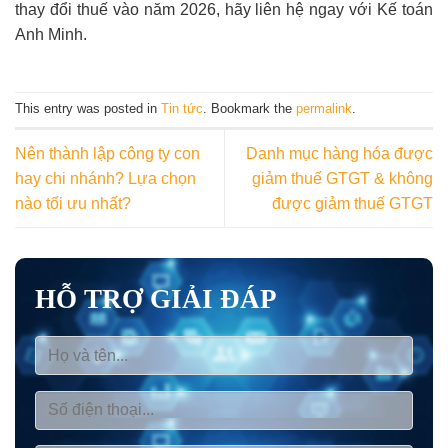
thay đổi thuế vào năm 2026, hãy liên hệ ngay với Kế toán
Anh Minh.
This entry was posted in
Tin tức
. Bookmark the
permalink
.
Nên thành lập công ty con
Danh mục hàng hóa được
hay chi nhánh? Lựa chọn
giảm thuế GTGT & không
nào tối ưu nhất?
được giảm thuế GTGT
HỖ TRỢ GIẢI ĐÁP