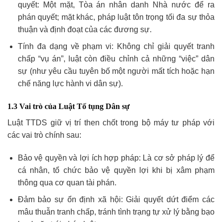
quyết: Một mặt, Tòa án nhân danh Nhà nước để ra
phán quyết; mặt khác, pháp luật tôn trọng tối đa sự thỏa
thuận và định đoạt của các đương sự.
Tính đa dạng về phạm vi: Không chỉ giải quyết tranh
chấp “vụ án”, luật còn điều chỉnh cả những “việc” dân
sự (như yêu cầu tuyên bố một người mất tích hoặc hạn
chế năng lực hành vi dân sự).
1.3 Vai trò của Luật Tố tụng Dân sự
Luật TTDS giữ vị trí then chốt trong bộ máy tư pháp với
các vai trò chính sau:
Bảo vệ quyền và lợi ích hợp pháp: Là cơ sở pháp lý để
cá nhân, tổ chức bảo vệ quyền lợi khi bị xâm phạm
thông qua cơ quan tài phán.
Đảm bảo sự ổn định xã hội: Giải quyết dứt điểm các
mâu thuẫn tranh chấp, tránh tình trạng tự xử lý bằng bạo