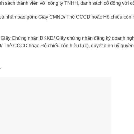
nh sách thành viên với công ty TNHH, danh sách cổ đông với c
ới cá nhân bao gồm: Giấy CMND/ Thẻ CCCD hoặc Hộ chiếu còn 
ức: Giấy Chứng nhận ĐKKD/ Giấy chứng nhận đăng ký doanh ngh
/ Thẻ CCCD hoặc Hộ chiếu còn hiệu lực), quyết định uỷ quyền
.