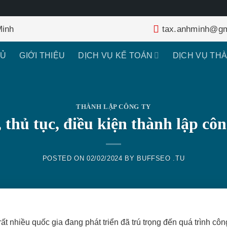
Minh
tax.anhminh@gm
HỦ
GIỚI THIỆU
DỊCH VỤ KẾ TOÁN
DỊCH VỤ TH
THÀNH LẬP CÔNG TY
 thủ tục, điều kiện thành lập côn
POSTED ON
02/02/2024
BY
BUFFSEO .TU
rất nhiều quốc gia đang phát triển đã trú trọng đến quá trình côn