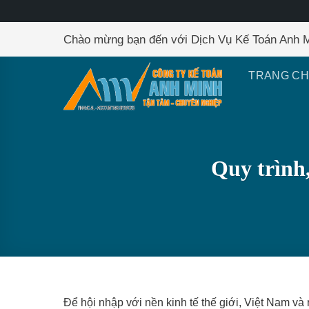
Skip
Chào mừng bạn đến với Dịch Vụ Kế Toán Anh 
to
content
TRANG C
Quy trình,
Để hội nhập với nền kinh tế thế giới, Việt Nam và 