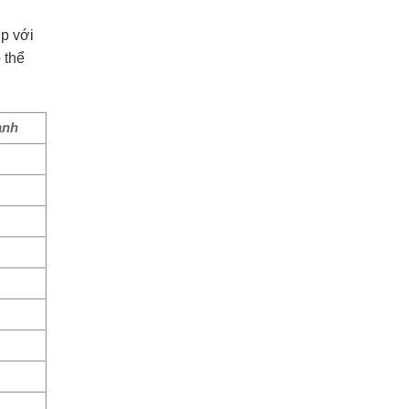
p với
 thể
ành