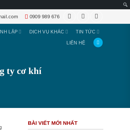
Tìm
ail.com
0909 989 676
kiếm
ÀNH LẬP
DỊCH VỤ KHÁC
TIN TỨC
LIÊN HỆ
g ty cơ khí
BÀI VIẾT MỚI NHẤT
g