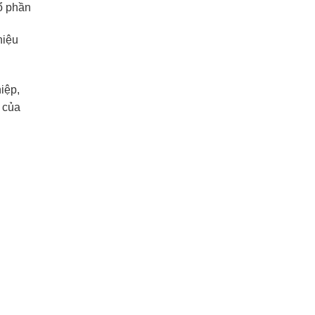
ổ phần
hiệu
iệp,
 của