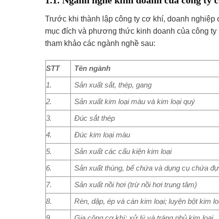
1.1. Ngành nghề kinh doanh của công ty c
Trước khi thành lập công ty cơ khí, doanh nghiệ
mục đích và phương thức kinh doanh của công ty m
tham khảo các ngành nghề sau:
STT
Tên ngành
1.
Sản xuất sắt, thép, gang
2.
Sản xuất kim loại màu và kim loại quý
3.
Đúc sắt thép
4.
Đúc kim loại màu
5.
Sản xuất các cấu kiện kim loại
6.
Sản xuất thùng, bể chứa và dụng cụ chứa đự
7.
Sản xuất nồi hơi (trừ nồi hơi trung tâm)
8.
Rèn, dập, ép và cán kim loại; luyện bột kim lo
9.
Gia công cơ khí; xử lý và tráng phủ kim loại