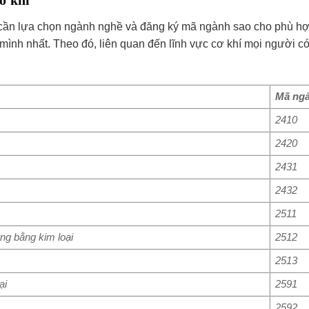
ơ khí
p cần lựa chọn ngành nghề và đăng ký mã ngành sao cho phù hợ
ình nhất. Theo đó, liên quan đến lĩnh vực cơ khí mọi người có
Mã ng
2410
2420
2431
2432
2511
ng bằng kim loại
2512
2513
ại
2591
2592