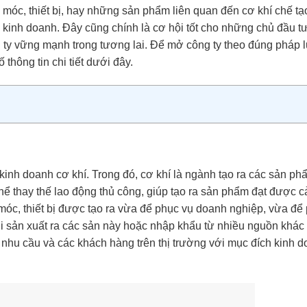
 móc, thiết bị, hay những sản phẩm liên quan đến cơ khí chế t
 kinh doanh. Đây cũng chính là cơ hội tốt cho những chủ đầu 
g ty vững mạnh trong tương lai. Để mở công ty theo đúng pháp l
 thông tin chi tiết dưới đây.
c kinh doanh cơ khí. Trong đó, cơ khí là ngành tạo ra các sản p
thể thay thế lao động thủ công, giúp tạo ra sản phẩm đạt được c
óc, thiết bị được tạo ra vừa để phục vụ doanh nghiệp, vừa để
ơi sản xuất ra các sản này hoặc nhập khẩu từ nhiều nguồn khác
nhu cầu và các khách hàng trên thị trường với mục đích kinh 