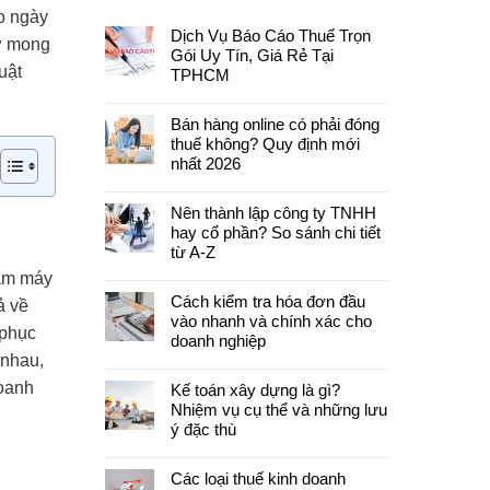
ạo ngày
Dịch Vụ Báo Cáo Thuế Trọn
tư mong
Gói Uy Tín, Giá Rẻ Tại
uật
TPHCM
Bán hàng online có phải đóng
thuế không? Quy định mới
nhất 2026
Nên thành lập công ty TNHH
hay cổ phần? So sánh chi tiết
từ A-Z
hẩm máy
Cách kiểm tra hóa đơn đầu
ả về
vào nhanh và chính xác cho
 phục
doanh nghiệp
 nhau,
doanh
Kế toán xây dựng là gì?
Nhiệm vụ cụ thể và những lưu
ý đặc thù
Các loại thuế kinh doanh