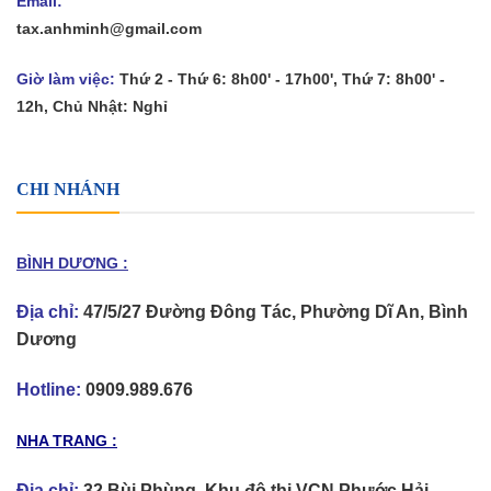
Email:
tax.anhminh@gmail.com
Giờ làm việc:
Thứ 2 - Thứ 6: 8h00' - 17h00', Thứ 7: 8h00' -
12h, Chủ Nhật: Nghỉ
CHI NHÁNH
BÌNH DƯƠNG :
Địa chỉ:
47/5/27 Đường Đông Tác, Phường Dĩ An, Bình
Dương
Hotline:
0909.989.676
NHA TRANG :
Địa chỉ:
32 Bùi Phùng, Khu đô thị VCN Phước Hải,