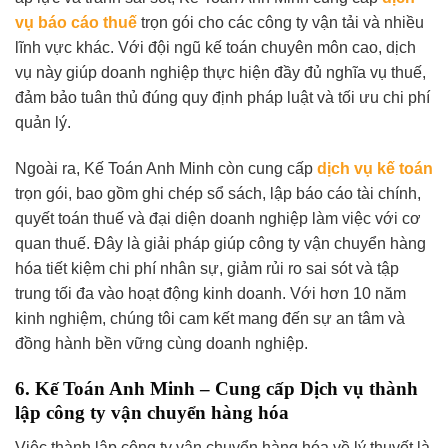
vụ báo cáo thuế
trọn gói cho các công ty vận tải và nhiều
lĩnh vực khác. Với đội ngũ kế toán chuyên môn cao, dịch
vụ này giúp doanh nghiệp thực hiện đầy đủ nghĩa vụ thuế,
đảm bảo tuân thủ đúng quy định pháp luật và tối ưu chi phí
quản lý.
Ngoài ra, Kế Toán Anh Minh còn cung cấp
dịch vụ kế toán
trọn gói, bao gồm ghi chép sổ sách, lập báo cáo tài chính,
quyết toán thuế và đại diện doanh nghiệp làm việc với cơ
quan thuế. Đây là giải pháp giúp công ty vận chuyển hàng
hóa tiết kiệm chi phí nhân sự, giảm rủi ro sai sót và tập
trung tối đa vào hoạt động kinh doanh. Với hơn 10 năm
kinh nghiệm, chúng tôi cam kết mang đến sự an tâm và
đồng hành bền vững cùng doanh nghiệp.
6. Kế Toán Anh Minh – Cung cấp Dịch vụ thành
lập công ty vận chuyển hàng hóa
Việc thành lập công ty vận chuyển hàng hóa về lý thuyết là