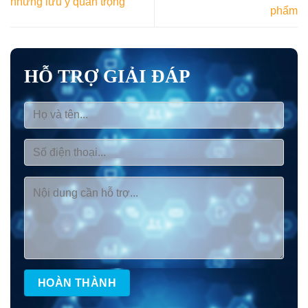
những lưu ý quan trọng
phẩm
HỖ TRỢ GIẢI ĐÁP