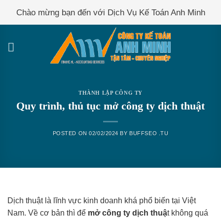
Skip
Chào mừng bạn đến với Dịch Vụ Kế Toán Anh Minh
to
content
THÀNH LẬP CÔNG TY
Quy trình, thủ tục mở công ty dịch thuật
POSTED ON
02/02/2024
BY
BUFFSEO .TU
Dịch thuật là lĩnh vực kinh doanh khá phổ biến tại Việt
Nam. Về cơ bản thì để
mở công ty dịch thuậ
t không quá