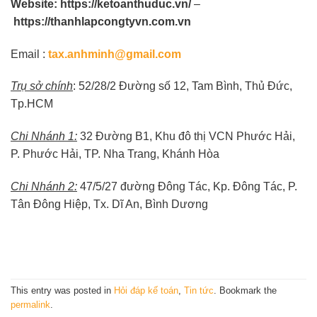
Website:
https://ketoanthuduc.vn/
–
https://thanhlapcongtyvn.com.vn
Email :
tax.anhminh@gmail.com
Trụ sở chính
: 52/28/2 Đường số 12, Tam Bình, Thủ Đức,
Tp.HCM
Chi Nhánh 1:
32 Đường B1, Khu đô thị VCN Phước Hải,
P. Phước Hải, TP. Nha Trang, Khánh Hòa
Chi Nhánh 2:
47/5/27 đường Đông Tác, Kp. Đông Tác, P.
Tân Đông Hiệp, Tx. Dĩ An, Bình Dương
This entry was posted in
Hỏi đáp kế toán
,
Tin tức
. Bookmark the
permalink
.